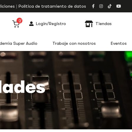
iciones
Política de tratamiento de datos
0
Login/Registro
Tiendas
demia Super Audio
Trabaje con nosotros
Eventos
dades