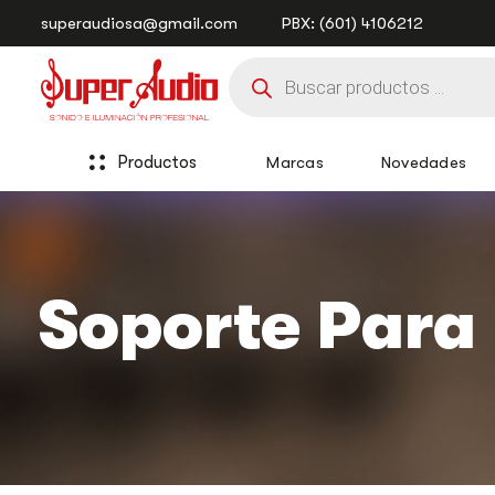
Saltar
Saltar
superaudiosa@gmail.com
PBX: (601) 4106212
enlaces
a
Búsqueda
la
de
navegación
productos
principal
saltar
al
Productos
Marcas
Novedades
contenido
Soporte Para