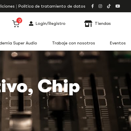
iciones
Política de tratamiento de datos
0
Login/Registro
Tiendas
demia Super Audio
Trabaje con nosotros
Eventos
tivo, Chip