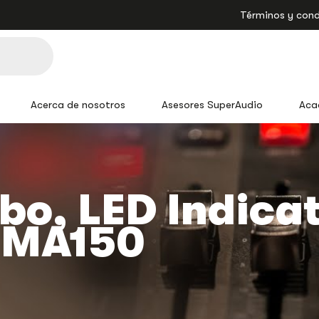
Términos y cond
Acerca de nosotros
Asesores SuperAudio
Aca
ubo, LED Indica
 MA150