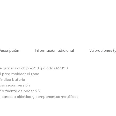
escripción
Información adicional
Valoraciones (
ge gracias al chip 4558 y diodos MA150
el para moldear el tono
indica batería
ass según versión
V o fuente de poder 9 V
n carcasa plástica y componentes metálicos