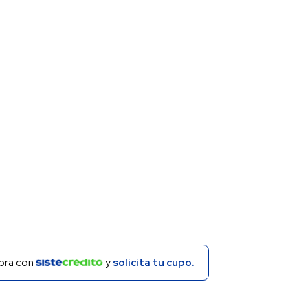
ra con
y
solicita tu cupo.