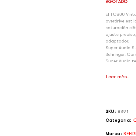
AGOTADO
El TO800 Vinta
overdrive esti
saturación clá
ajuste preciso
adaptador.
Super Audio S.
Behringer. Co
Super Audio te
Leer más...
SKU:
8891
Categoría:
O
Marca:
BEHR