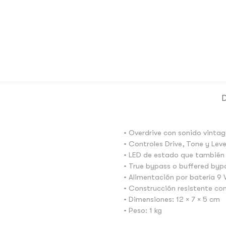
D
• Overdrive con sonido vinta
• Controles Drive, Tone y Lev
• LED de estado que también 
• True bypass o buffered byp
• Alimentación por batería 9 
• Construcción resistente co
• Dimensiones: 12 × 7 × 5 cm
• Peso: 1 kg