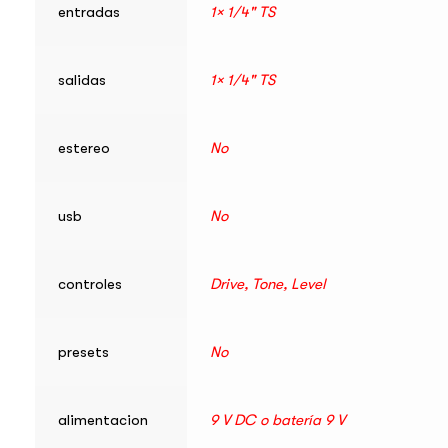
entradas
1× 1/4" TS
salidas
1× 1/4" TS
estereo
No
usb
No
controles
Drive, Tone, Level
presets
No
alimentacion
9 V DC o batería 9 V