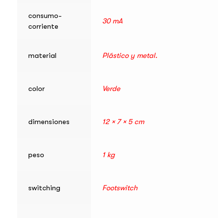
consumo-
30 mA
corriente
material
Plástico y metal.
color
Verde
dimensiones
12 × 7 × 5 cm
peso
1 kg
switching
Footswitch