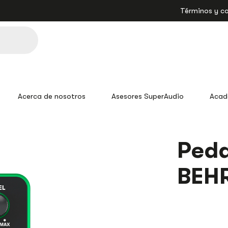
Términos y c
Acerca de nosotros
Asesores SuperAudio
Acad
Peda
BEH