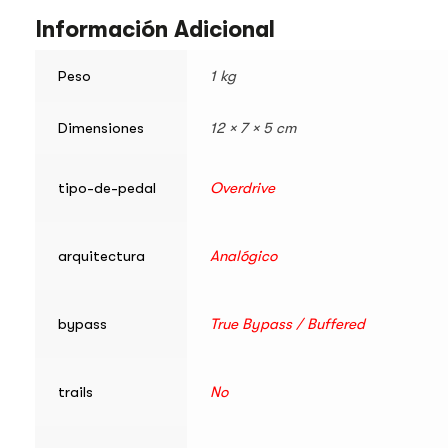
Información Adicional
Peso
1 kg
Dimensiones
12 × 7 × 5 cm
tipo-de-pedal
Overdrive
arquitectura
Analógico
bypass
True Bypass / Buffered
trails
No