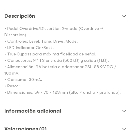
Descripción
• Pedal Overdrive/Distortion 2‑modo (Overdrive →
Distortion).
• Controles: Level, Tone, Drive, Mode.
• LED indicador On/Batt.
• True‑Bypass para máxima fidelidad de señal.
• Conectores: ¼″ TS entrada (500 kΩ) y salida (1 kΩ).
• Alimentación: 9 V batería o adaptador PSU‑SB 9 V DC /
100 mA.
• Consumo: 30 mA.
• Peso: 1
• Dimensiones: 54 × 70 × 123 mm (alto × ancho × profundo).
Información adicional
Valoraciones (0)