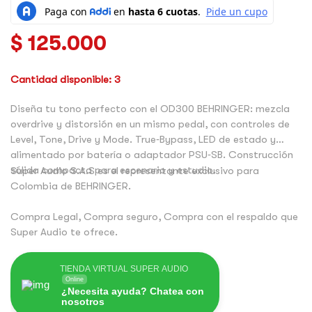
$
125.000
Cantidad disponible: 3
Diseña tu tono perfecto con el OD300 BEHRINGER: mezcla
overdrive y distorsión en un mismo pedal, con controles de
Level, Tone, Drive y Mode. True‑Bypass, LED de estado y
alimentado por batería o adaptador PSU‑SB. Construcción
sólida compacta para escenario y estudio.
Super Audio S.A.S es el representante exclusivo para
Colombia de BEHRINGER.
Compra Legal, Compra seguro, Compra con el respaldo que
Super Audio te ofrece.
TIENDA VIRTUAL SUPER AUDIO
Online
¿Necesita ayuda? Chatea con
nosotros