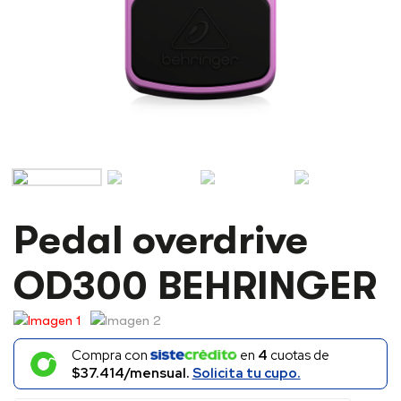
PEDAL
Pedal overdrive
OVERDRIVE
OD300
OD300 BEHRINGER
BEHRINGER
CANTIDAD
Compra con
en
4
cuotas de
$37.414/mensual.
Solicita tu cupo.