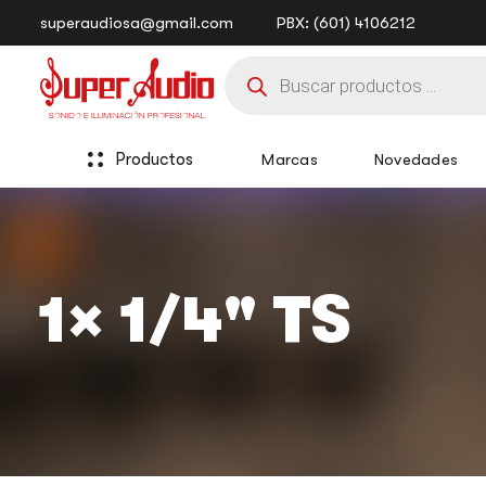
Saltar
Saltar
superaudiosa@gmail.com
PBX: (601) 4106212
enlaces
a
Búsqueda
la
de
navegación
productos
principal
saltar
al
Productos
Marcas
Novedades
contenido
1× 1/4" TS