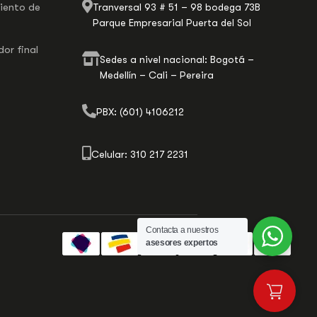
miento de
Tranversal 93 # 51 – 98 bodega 73B
Parque Empresarial Puerta del Sol
or final
Sedes a nivel nacional: Bogotá –
Medellín – Cali – Pereira
PBX: (601) 4106212
Celular: 310 217 2231
Contacta a nuestros
asesores expertos