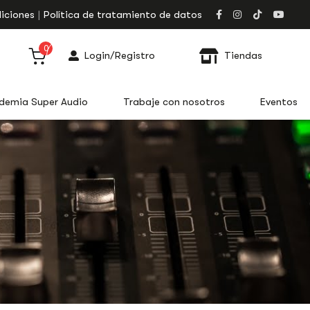
iciones
Política de tratamiento de datos
0
Login/Registro
Tiendas
demia Super Audio
Trabaje con nosotros
Eventos