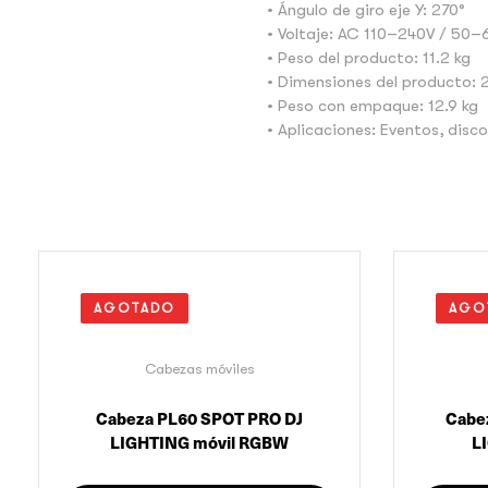
• Ángulo de giro eje Y: 270°
• Voltaje: AC 110–240V / 50
• Peso del producto: 11.2 kg
• Dimensiones del producto: 2
• Peso con empaque: 12.9 kg
• Aplicaciones: Eventos, disc
AGOTADO
AGO
Cabezas móviles
Cabeza PL60 SPOT PRO DJ
Cabe
LIGHTING móvil RGBW
LI