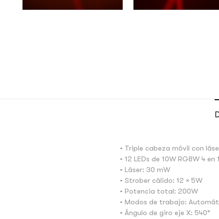
D
• Triple cabeza móvil con lás
• 12 LEDs de 10W RGBW 4 en 
• Láser: 30 mW
• Strober cálido: 12 × 5W
• Potencia total: 200W
• Modos de trabajo: Automát
• Ángulo de giro eje X: 540°