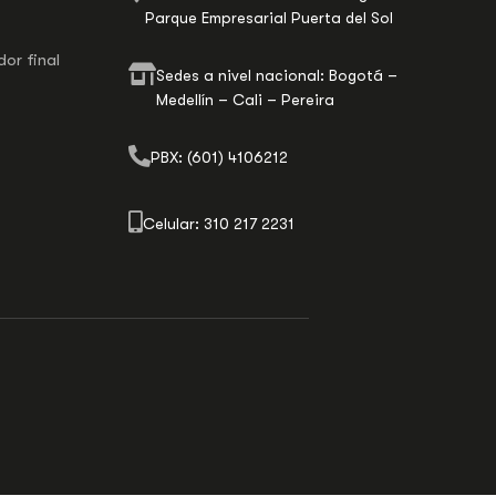
Parque Empresarial Puerta del Sol
or final
Sedes a nivel nacional: Bogotá –
Medellín – Cali – Pereira
PBX: (601) 4106212
Celular: 310 217 2231