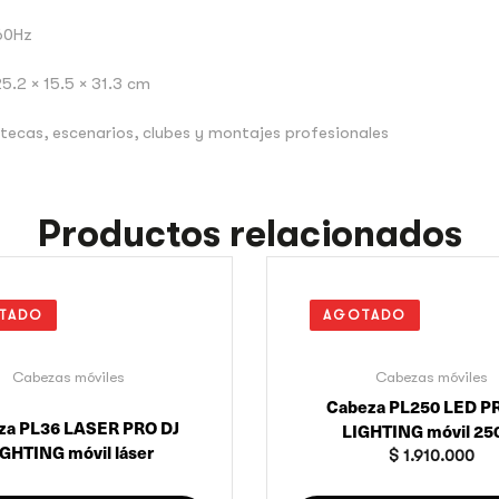
–60Hz
5.2 × 15.5 × 31.3 cm
otecas, escenarios, clubes y montajes profesionales
Productos relacionados
TADO
AGOTADO
Cabezas móviles
Cabezas móviles
Cabeza PL250 LED P
za PL36 LASER PRO DJ
LIGHTING móvil 2
GHTING móvil láser
$
1.910.000