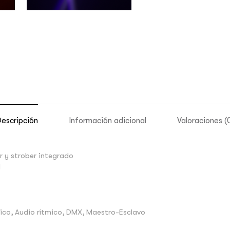
escripción
Información adicional
Valoraciones (
er y strober integrado
1
ico, Audio rítmico, DMX, Maestro-Esclavo