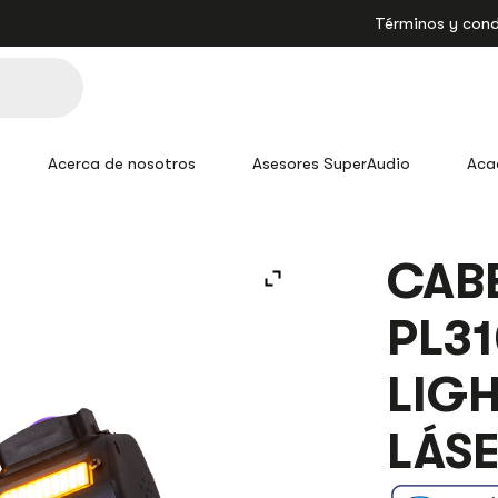
Términos y cond
Acerca de nosotros
Asesores SuperAudio
Aca
CABE
PL31
LIG
LÁS