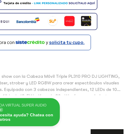
ra con
y
solicita tu cupo.
u show con la Cabeza Móvil Triple PL310 PRO DJ LIGHTING,
ser, strober y LED RGBW para crear espectáculos visuales
s. Equipada con 3 cabezas independientes, 12 LEDs de 10W
r cálido de 12×5W y láser de 30mW, ofrece movimiento
modos automáticos o DMX y un diseño robusto ideal para
DA VIRTUAL SUPER AUDIO
ubes y eventos profesionales. Super Audio SAS es el
ne
cesita ayuda? Chatea con
 exclusivo para Colombia de PRO DJ LIGHTING. Compra
otros
seguro, compra con el respaldo que Super Audio te ofrece.