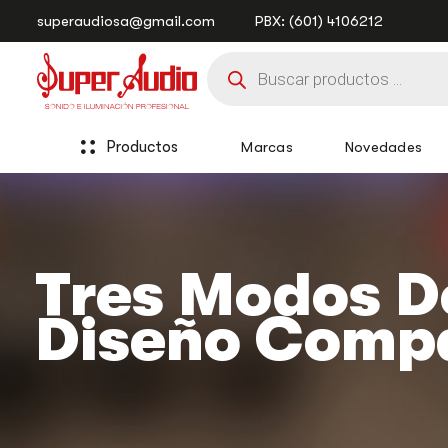
Saltar
Saltar
superaudiosa@gmail.com
PBX: (601) 4106212
enlaces
a
Búsqueda
la
de
navegación
productos
principal
saltar
al
Productos
Marcas
Novedades
contenido
Tres Modos De
Diseño Comp