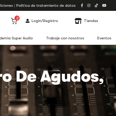
iciones
Política de tratamiento de datos
0
Login/Registro
Tiendas
demia Super Audio
Trabaje con nosotros
Eventos
tro De Agudos,