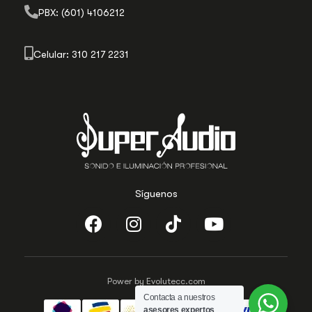
PBX: (601) 4106212
Celular: 310 217 2231
Síguenos
Power by Evolutecc.com
Contacta a nuestros
asesores expertos