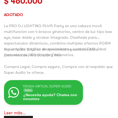
$
460.000
AGOTADO
La PRO DJ LIGHTING PL415 Party es una cabeza movil
multifuncion con 4 brazos giratorios, centro de luz tipo bee
eye, laser doble y strober integrado. Diseñada para
espectaculos dinamicos, combina multiples efectos RGBW
con amplios angulos de movimiento y control DMX, ideal
Super Audio S.A.S es el representante exclusivo para
para eventos, discotecas y escenarios.
Colombia de PRO DJ LIGHTING.
Compra Legal, Compra seguro, Compra con el respaldo que
Super Audio te ofrece.
TIENDA VIRTUAL SUPER AUDIO
Online
¿Necesita ayuda? Chatea con
nosotros
Leer más...