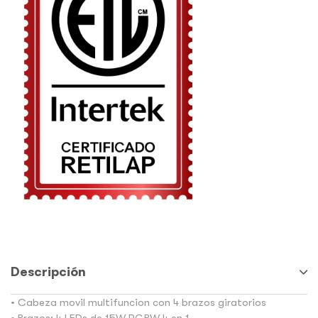
Descripción
• Cabeza movil multifuncion con 4 brazos giratorios