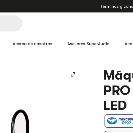
Términos y cond
Acerca de nosotros
Asesores SuperAudio
Aca
MÁQUINA
Máqu
F900
UP
PRO
LED
PRO
DJ
LED
LIGHTING
HUMO
LED
CANTIDAD