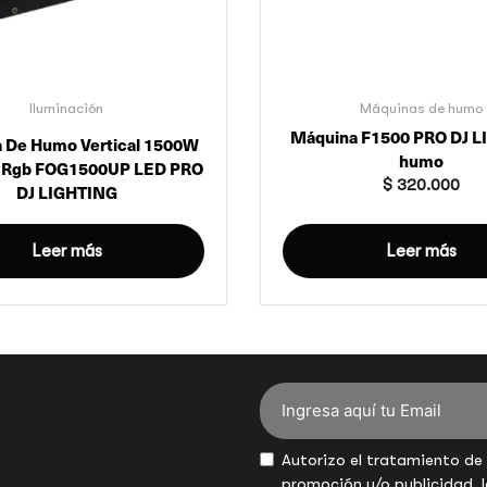
Iluminación
Máquinas de humo
Máquina F1500 PRO DJ 
 De Humo Vertical 1500W
humo
 Rgb FOG1500UP LED PRO
$
320.000
DJ LIGHTING
Leer más
Leer más
Autorizo el tratamiento de
promoción y/o publicidad, l