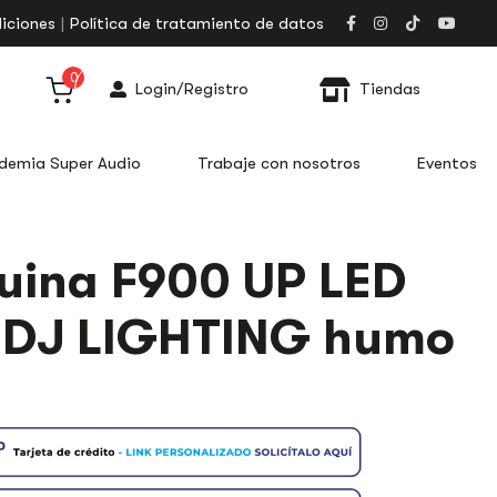
iciones
Política de tratamiento de datos
0
Login/Registro
Tiendas
demia Super Audio
Trabaje con nosotros
Eventos
ina F900 UP LED
 DJ LIGHTING humo