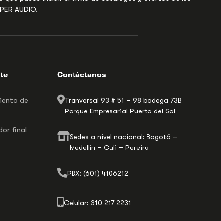
UPER AUDIO.
nte
Contáctanos
miento de
Tranversal 93 # 51 – 98 bodega 73B
Parque Empresarial Puerta del Sol
or final
Sedes a nivel nacional: Bogotá –
Medellín – Cali – Pereira
PBX: (601) 4106212
Celular: 310 217 2231