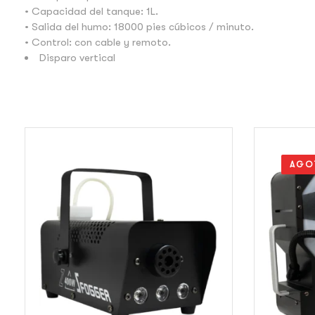
• Capacidad del tanque: 1L.
• Salida del humo: 18000 pies cúbicos / minuto.
• Control: con cable y remoto.
Disparo vertical
AGO