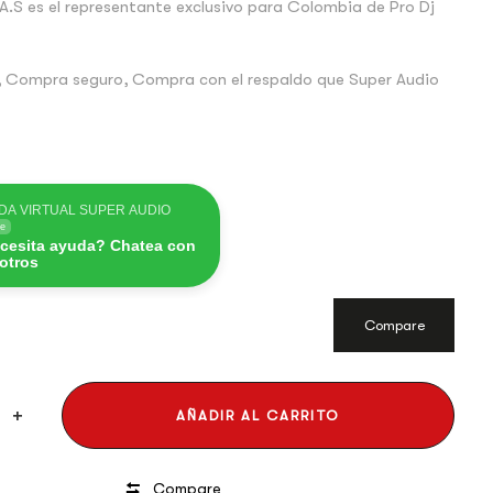
A.S es el representante exclusivo para Colombia de Pro Dj
 Compra seguro, Compra con el respaldo que Super Audio
DA VIRTUAL SUPER AUDIO
ne
cesita ayuda? Chatea con
otros
Compare
AÑADIR AL CARRITO
Compare