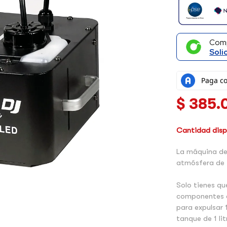
Com
Soli
$
385.
Cantidad dispo
La máquina de
atmósfera de 
Solo tienes qu
componentes du
para expulsar 
tanque de 1 lit