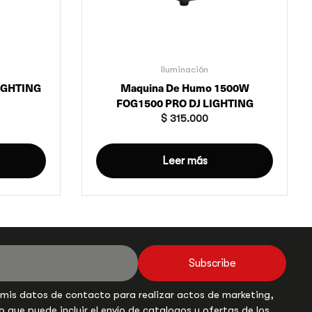
Iluminación
LIGHTING
Maquina De Humo 1500W
FOG1500 PRO DJ LIGHTING
$
315.000
Leer más
Subscribe
 mis datos de contacto para realizar actos de marketing,
o que puede incluir el envío de catalogos y ofertas de los