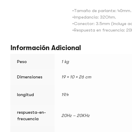
•Tamaño de parlante: 40mm.
•Impedancia: 32Ohm.
•Conector: 3.5mm (incluye a
•Respuesta en frecuencia: 20
Información Adicional
Peso
1 kg
Dimensiones
19 × 10 × 26 cm
longitud
19.4
respuesta-en-
20Hz – 20KHz
frecuencia