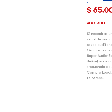
$
65.0
AGOTADO
Si necesitas u
señal de audio
estos audífon
Gracias a sus
horas, aislando
Super Audio S.
disfrutar de u
Behringer.
frecuencia de
Compra Legal,
te ofrece.