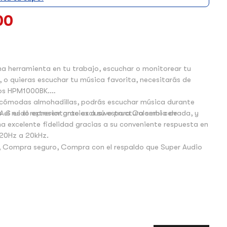
00
na herramienta en tu trabajo, escuchar o monitorear tu
, o quieras escuchar tu música favorita, necesitarás de
os HPM1000BK.
 cómodas almohadillas, podrás escuchar música durante
 el ruido extrerior gracias a su estructura semi cerrada, y
A.S es el representante exclusivo para Colombia de
na excelente fidelidad gracias a su conveniente respuesta en
 20Hz a 20kHz.
 Compra seguro, Compra con el respaldo que Super Audio