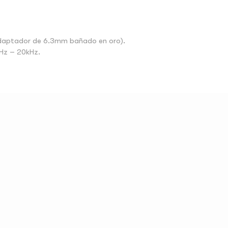
daptador de 6.3mm bañado en oro).
Hz – 20kHz.