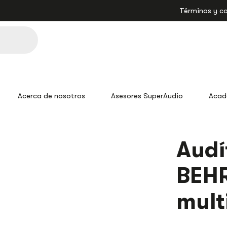
Términos y c
Acerca de nosotros
Asesores SuperAudio
Acad
Aud
BEH
mult