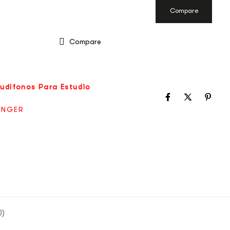
Compare
Compare
udífonos Para Estudio
INGER
0)