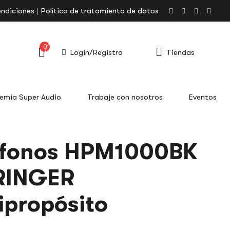
ondiciones
Política de tratamiento de datos
0
Login/Registro
Tiendas
emia Super Audio
Trabaje con nosotros
Eventos
ífonos HPM1000BK
RINGER
ipropósito