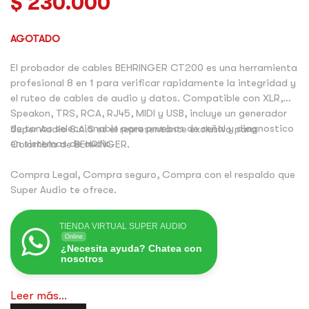
$
230.000
AGOTADO
El probador de cables BEHRINGER CT200 es una herramienta
profesional 8 en 1 para verificar rapidamente la integridad y
el ruteo de cables de audio y datos. Compatible con XLR,
Speakon, TRS, RCA, RJ45, MIDI y USB, incluye un generador
de tonos seleccionable para pruebas de señal y diagnostico
Super Audio S.A.S es el representante exclusivo para
en sistemas de audio.
Colombia de BEHRINGER.
Compra Legal, Compra seguro, Compra con el respaldo que
Super Audio te ofrece.
TIENDA VIRTUAL SUPER AUDIO
Online
¿Necesita ayuda? Chatea con
nosotros
Leer más...