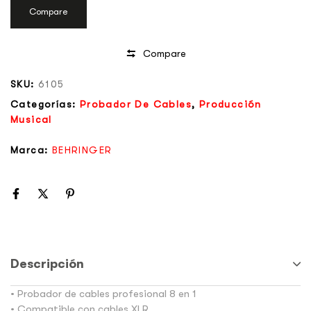
Compare
Compare
SKU:
6105
Categorías:
Probador De Cables
,
Producción
Musical
Marca:
BEHRINGER
Descripción
• Probador de cables profesional 8 en 1
• Compatible con cables XLR