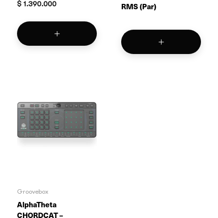
$
1.390.000
RMS (Par)
Groovebox
AlphaTheta
CHORDCAT –