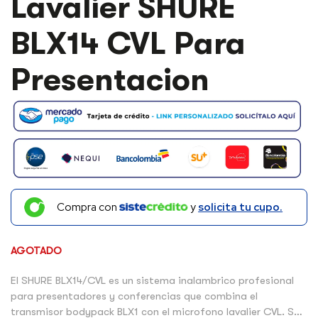
Lavalier SHURE
BLX14 CVL Para
Presentacion
Compra con
y
solicita tu cupo.
AGOTADO
El SHURE BLX14/CVL es un sistema inalambrico profesional
para presentadores y conferencias que combina el
transmisor bodypack BLX1 con el microfono lavalier CVL. Su