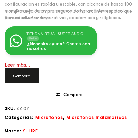
configuracion es rapida y estable, con alcance de hasta 100
m en linea de vista y autonomia de hasta 14 horas, ideal
Compra Legal, Compra seguro, Compra con el respaldo que
para escenarios corporativos, academicos y religiosos.
Super Audio te ofrece.
TIENDA VIRTUAL SUPER AUDIO
Online
¿Necesita ayuda? Chatea con
nosotros
Leer más...
Compare
Compare
SKU:
6607
Categorías:
Micrófonos
,
Micrófonos Inalámbricos
Marca:
SHURE