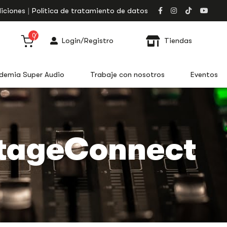
iciones
Política de tratamiento de datos
0
Login/Registro
Tiendas
demia Super Audio
Trabaje con nosotros
Eventos
 StageConnect