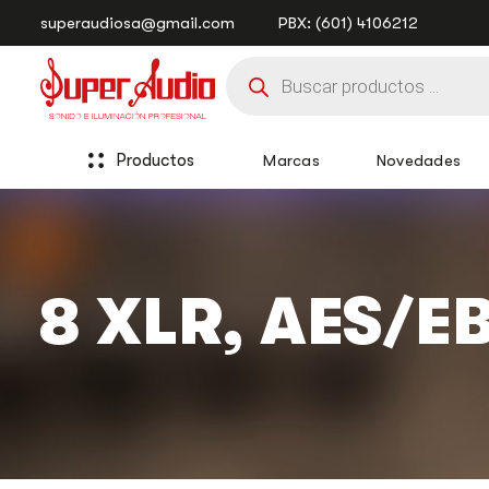
Saltar
Saltar
superaudiosa@gmail.com
PBX: (601) 4106212
enlaces
a
Búsqueda
la
de
navegación
productos
principal
saltar
al
Productos
Marcas
Novedades
contenido
8 XLR, AES/E