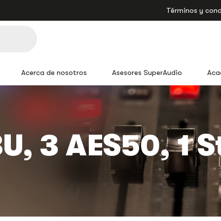
Términos y cond
Acerca de nosotros
Asesores SuperAudio
Aca
BU, 3 AES50, 1