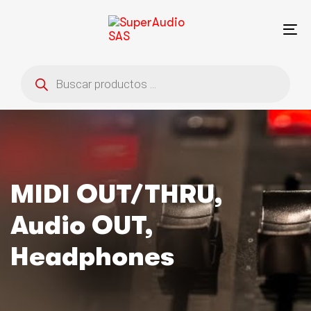
Saltar
Saltar
enlaces
a
To
la
na
navegación
Búsqueda
principal
de
saltar
productos
al
contenido
MIDI OUT/THRU,
Audio OUT,
Headphones