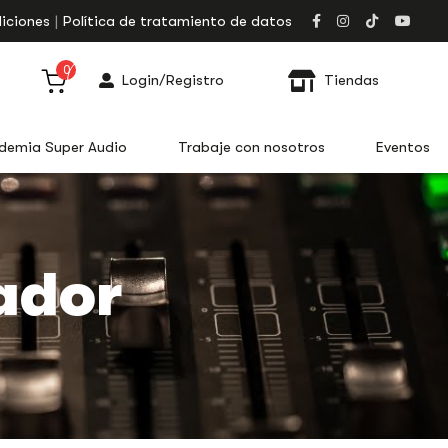
iciones
Política de tratamiento de datos
0
Login/Registro
Tiendas
demia Super Audio
Trabaje con nosotros
Eventos
ador