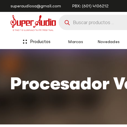
Saltar
Saltar
superaudiosa@gmail.com
PBX: (601) 4106212
enlaces
a
Búsqueda
la
de
navegación
productos
principal
saltar
al
Productos
Marcas
Novedades
contenido
Procesador V