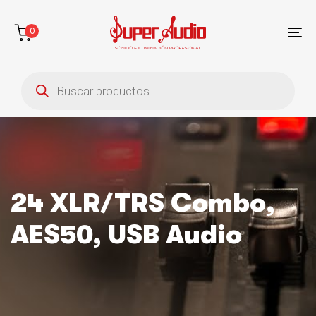
Saltar
Saltar
enlaces
a
0
la
To
navegación
na
Búsqueda
principal
de
saltar
productos
al
contenido
24 XLR/TRS Combo,
AES50, USB Audio