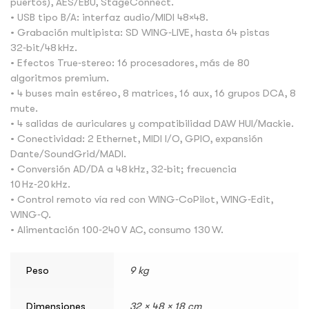
puertos), AES/EBU, StageConnect.
• USB tipo B/A: interfaz audio/MIDI 48×48.
• Grabación multipista: SD WING‑LIVE, hasta 64 pistas
32‑bit/48 kHz.
• Efectos True‑stereo: 16 procesadores, más de 80
algoritmos premium.
• 4 buses main estéreo, 8 matrices, 16 aux, 16 grupos DCA, 8
mute.
• 4 salidas de auriculares y compatibilidad DAW HUI/Mackie.
• Conectividad: 2 Ethernet, MIDI I/O, GPIO, expansión
Dante/SoundGrid/MADI.
• Conversión AD/DA a 48 kHz, 32‑bit; frecuencia
10 Hz‑20 kHz.
• Control remoto vía red con WING‑CoPilot, WING‑Edit,
WING‑Q.
• Alimentación 100‑240 V AC, consumo 130 W.
Peso
9 kg
Dimensiones
32 × 48 × 18 cm