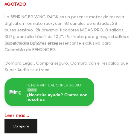
AGOTADO
La BEHRINGER WING RACK es un potente motor de mezcla
digital en formato rack, con 48 canales de entrada, 28
buses estéreo, 24 preamplificadores MIDAS PRO, 8 salidas
XLR y pantalla táctil de 10,1”. Perfecta para giras, estudios e
instalaciones profesionales.
Super Audio S.A.S es el representante exclusivo para
Colombia de BEHRINGER.
Compra Legal, Compra seguro, Compra con el respaldo que
Super Audio te ofrece.
TIENDA VIRTUAL SUPER AUDIO
Online
¿Necesita ayuda? Chatea con
nosotros
Leer más...
Compare