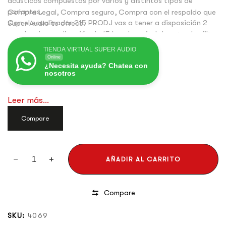
acústicos compuestos por varios y distintos tipos de
parlantes.
Compra Legal, Compra seguro, Compra con el respaldo que
Con el ecualizador 215 PRODJ vas a tener a disposición 2
Super Audio te ofrece.
canales de ecualización de 15 bandas, nivel de entrada, filtro
corta bajo que te permitirán hacer ajustes ideales.
TIENDA VIRTUAL SUPER AUDIO
Online
¿Necesita ayuda? Chatea con
nosotros
Leer más...
Compare
AÑADIR AL CARRITO
Compare
SKU:
4069