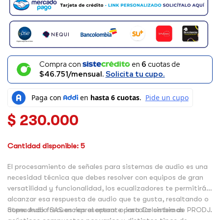
Compra con
en
6
cuotas de
$46.751/mensual.
Solicita tu cupo.
$
230.000
Cantidad disponible: 5
El procesamiento de señales para sistemas de audio es una
necesidad técnica que debes resolver con equipos de gran
versatilidad y funcionalidad, los ecualizadores te permitirán
alcanzar esa respuesta de audio que te gusta, resaltando o
atenuando frecuencias al operar o instalar sistemas
Super Audio SAS es representante para Colombia de PRODJ.