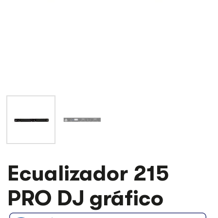
ECUALIZADOR
Ecualizador 215
215
PRO
PRO DJ gráfico
DJ
GRÁFICO
CANTIDAD