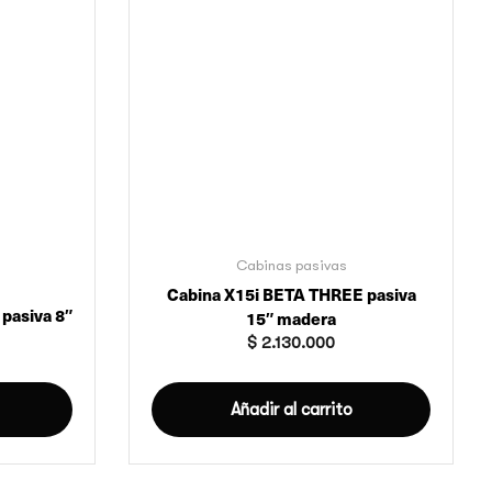
Cabinas pasivas
Cabina X15i BETA THREE pasiva
pasiva 8″
15″ madera
$
2.130.000
Añadir al carrito