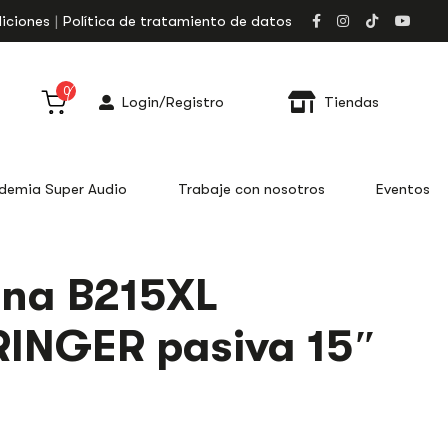
iciones
Política de tratamiento de datos
0
Login/Registro
Tiendas
demia Super Audio
Trabaje con nosotros
Eventos
na B215XL
INGER pasiva 15″