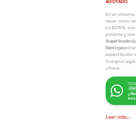
AGOTADO
En un sistema 
tener como res
La B215XL con 
potente y una 
amplificador p
Super Audio S.
Con una poten
Behringer.
espectáculos e
Compra Legal,
ofrece.
TIEN
Onli
¿Ne
nos
Leer más...