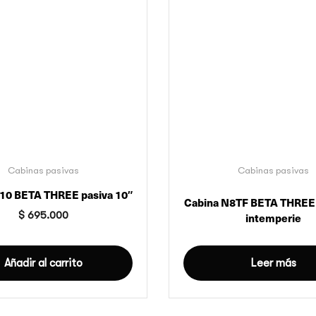
Cabinas pasivas
Cabinas pasivas
10 BETA THREE pasiva 10″
Cabina N8TF BETA THREE 
$
695.000
intemperie
Añadir al carrito
Leer más