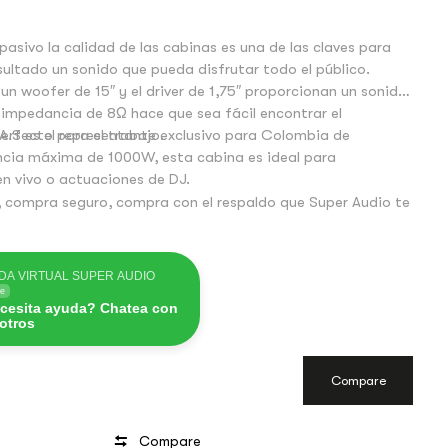
pasivo la calidad de las cabinas es una de las claves para
ultado un sonido que pueda disfrutar todo el público.
un woofer de 15″ y el driver de 1,75″ proporcionan un sonido
impedancia de 8Ω hace que sea fácil encontrar el
erfecto para el trabajo.
A.S es el representante exclusivo para Colombia de
cia máxima de 1000W, esta cabina es ideal para
n vivo o actuaciones de DJ.
 compra seguro, compra con el respaldo que Super Audio te
DA VIRTUAL SUPER AUDIO
ne
cesita ayuda? Chatea con
otros
Compare
Compare