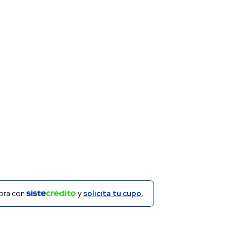
ra con
y
solicita tu cupo.