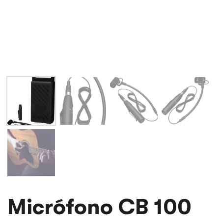
MICRÓFONO
Micrófono CB 100
CB
100