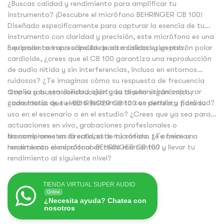
¿Buscas calidad y rendimiento para amplificar tu
instrumento? ¡Descubre el micrófono BEHRINGER CB 100!
Diseñado específicamente para capturar la esencia de tu
instrumento con claridad y precisión, este micrófono es una
herramienta imprescindible para músicos exigentes.
Equipado con una cápsula de alta calidad y un patrón polar
cardioide, ¿crees que el CB 100 garantiza una reproducción
de audio nítida y sin interferencias, incluso en entornos
ruidosos? ¿Te imaginas cómo su respuesta de frecuencia
amplia y su sensibilidad ajustada te permitirán capturar
Con su robusta construcción y su diseño ergonómico,
cada matiz de tu voz o instrumento con detalle y fidelidad?
¿consideras que el BEHRINGER CB 100 es perfecto para su
uso en el escenario o en el estudio? ¿Crees que ya sea para
actuaciones en vivo, grabaciones profesionales o
transmisiones en directo, este micrófono te ofrece un
No comprometas la calidad de tu sonido. ¿Te animas a
rendimiento excepcional en todo momento?
hacerte con el micrófono BEHRINGER CB 100 y llevar tu
rendimiento al siguiente nivel?
TIENDA VIRTUAL SUPER AUDIO
Online
¿Necesita ayuda? Chatea con
nosotros