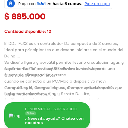
$
885.000
Cantidad disponible: 10
El DDJ-FLX2 es un controlador DJ compacto de 2 canales,
ideal para principiantes que desean iniciarse en el mundo del
DJing.
Su diseño ligero y portátil permite llevarlo a cualquier lugar, y
su alimentación por bus USB elimina la necesidad de una
Super Audio SAS es el representante exclusivo para
fuente de alimentación externa
Colombia de AlphaTheta.
cuando se conecta a un PC/Mac o dispositivo móvil
compatible. Es compatible con diversas aplicaciones DJ,
Compra Legal, Compra seguro, Compra con el respaldo que
incluyendo rekordbox, djay y Serato DJ Lite,
Super Audio te ofrece.
facilitando su integración con diferentes plataformas.
TIENDA VIRTUAL SUPER AUDIO
Online
¿Necesita ayuda? Chatea con
nosotros