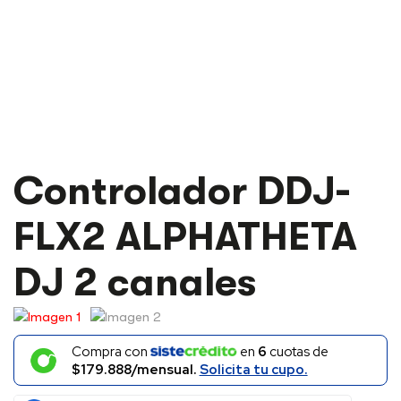
CONTROLADOR
Controlador DDJ-
DDJ-
FLX2
FLX2 ALPHATHETA
ALPHATHETA
DJ
2
DJ 2 canales
CANALES
CANTIDAD
Compra con
en
6
cuotas de
$179.888/mensual.
Solicita tu cupo.