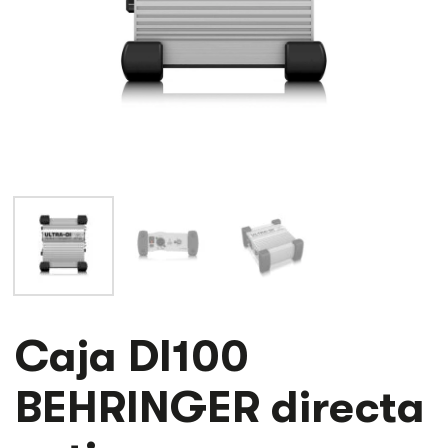
CAJA
Caja DI100
DI100
BEHRINGER
BEHRINGER directa
DIRECTA
ACTIVA
CANTIDAD