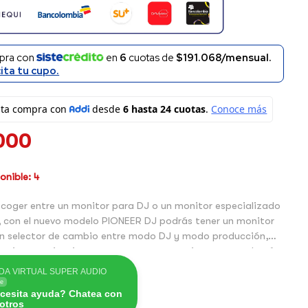
pra con
en
6
cuotas de
$191.068/mensual.
cita tu cupo.
000
nible: 4
coger entre un monitor para DJ o un monitor especializado
, con el nuevo modelo PIONEER DJ podrás tener un monitor
on selector de cambio entre modo DJ y modo producción,
 mejor experiencia sonora, con estos monitores que además
ooth
DA VIRTUAL SUPER AUDIO
ne
cesita ayuda? Chatea con
otros