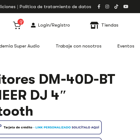
iciones
Política de tratamiento de datos
0
Login/Registro
Tiendas
demia Super Audio
Trabaje con nosotros
Eventos
tores DM-40D-BT
EER DJ 4″
tooth