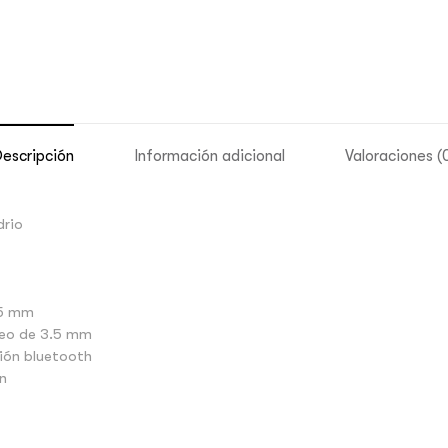
escripción
Información adicional
Valoraciones (
drio
.5 mm
éreo de 3.5 mm
xión bluetooth
n