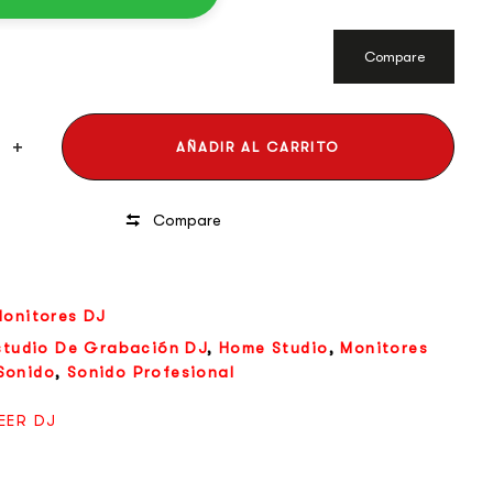
Compare
AÑADIR AL CARRITO
Compare
onitores DJ
studio De Grabación DJ
,
Home Studio
,
Monitores
Sonido
,
Sonido Profesional
EER DJ