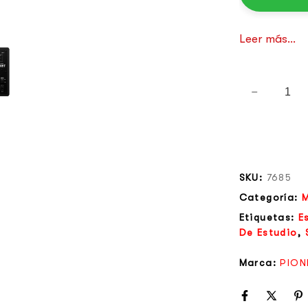
Leer más...
SKU:
7685
Categoría:
M
Etiquetas:
E
De Estudio
,
Marca:
PION