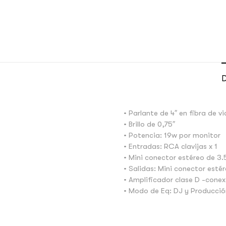
D
• Parlante de 4″ en fibra de vi
• Brillo de 0,75″
• Potencia: 19w por monitor
• Entradas: RCA clavijas x 1
• Mini conector estéreo de 3
• Salidas: Mini conector est
• Amplificador clase D -cone
• Modo de Eq: DJ y Producció