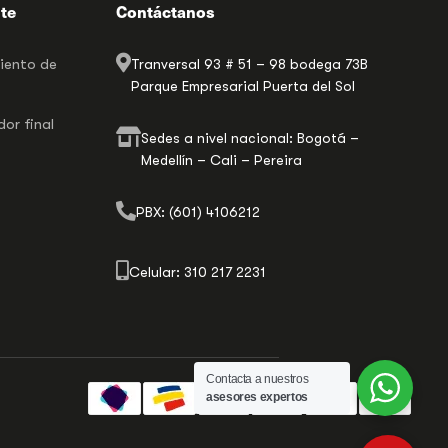
nte
Contáctanos
miento de
Tranversal 93 # 51 – 98 bodega 73B
Parque Empresarial Puerta del Sol
or final
Sedes a nivel nacional: Bogotá –
Medellín – Cali – Pereira
PBX: (601) 4106212
Celular: 310 217 2231
Contacta a nuestros
asesores expertos