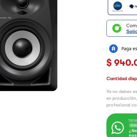
Com
Soli
$
940.
Cantidad dispo
Ya no debes es
en producción
profesional c
disfruta de la
incluyen bluet
TIEN
Onli
¿Ne
nos