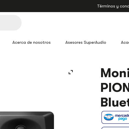
Términos y cond
Acerca de nosotros
Asesores SuperAudio
Aca
MONITORES
Moni
DM-
40D-
PION
BT
PIONEER
DJ
Blue
4"
BLUETOOTH
CANTIDAD