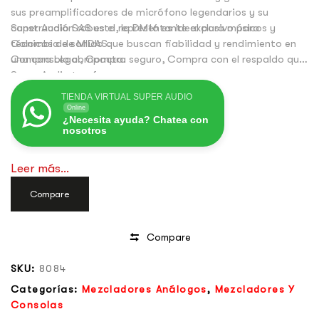
sus preamplificadores de micrófono legendarios y su
construcción robusta, la DM16 es ideal para músicos y
Super Audio SAS es el representante exclusivo para
técnicos de sonido que buscan fiabilidad y rendimiento en
Colombia de MIDAS.
una consola compacta.
Compra Legal, Compra seguro, Compra con el respaldo que
Super Audio te ofrece.
TIENDA VIRTUAL SUPER AUDIO
Online
¿Necesita ayuda? Chatea con
nosotros
Leer más...
Compare
Compare
SKU:
8084
Categorías:
Mezcladores Análogos
,
Mezcladores Y
Consolas