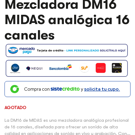
Mezcladora DM16
MIDAS analógica 16
canales
Compra con
y
solicita tu cupo.
AGOTADO
La DM16 de MIDAS es una mezcladora analógica profesional
de 16 canales, diseñada para ofrecer un sonido de alta
calidad en aplicaciones de sonido en vivo y grabación. Con