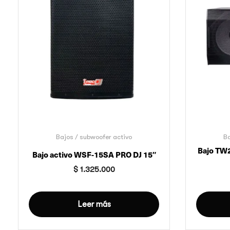
Bajos / subwoofer activo
Ba
Bajo TW
Bajo activo WSF-15SA PRO DJ 15″
$
1.325.000
Leer más