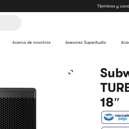
Términos y cond
Acerca de nosotros
Asesores SuperAudio
Aca
Subw
TUR
18″