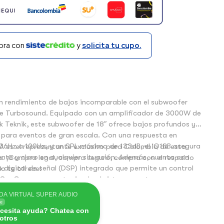
ra con
y
solicita tu cupo.
n rendimiento de bajos incomparable con el subwoofer
de Turbosound. Equipado con un amplificador de 3000W de
rk Teknik, este subwoofer de 18″ ofrece bajos profundos y
l para eventos de gran escala. Con una respuesta en
36Hz a 100Hz, y un SPL máximo de 133dB, el IQ18B asegura
A es el representante exclusivo para Colombia de esta
nte y claro en cualquier situación. Además, cuenta con
a. ¡Compra legal, compra seguro, compra con el respaldo
digital de señal (DSP) integrado que permite un control
o te ofrece!
Q y Crossover, protegiendo el sistema contra
 y sobrecalentamientos.
DA VIRTUAL SUPER AUDIO
ne
cesita ayuda? Chatea con
otros