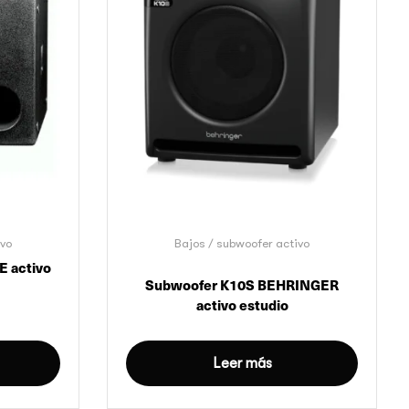
ivo
Bajos / subwoofer activo
 activo
Subwoofer K10S BEHRINGER
activo estudio
Leer más