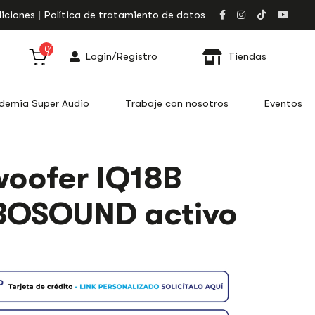
iciones
Política de tratamiento de datos
0
Login/Registro
Tiendas
demia Super Audio
Trabaje con nosotros
Eventos
oofer IQ18B
BOSOUND activo