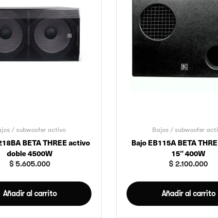
jos / subwoofer activo
Bajos / subwoofer act
218BA BETA THREE activo
Bajo EB115A BETA THREE
doble 4500W
15″ 400W
$
5.605.000
$
2.100.000
Añadir al carrito
Añadir al carrito