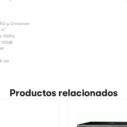
 EQ y Crossover
 4″
Hz-100Hz
o 133dB
0W
,9 cm
Productos relacionados