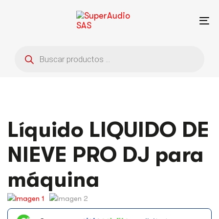
Saltar
Saltar
enlaces
a
To
la
na
navegación
Búsqueda
principal
de
saltar
productos
al
contenido
Líquido LIQUIDO DE
NIEVE PRO DJ para
máquina