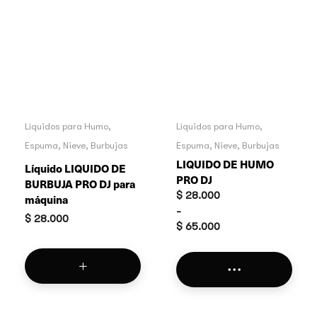
Líquidos para Humo,
Líquidos para Humo,
Espuma, Nieve, Burbujas
Espuma, Nieve, Burbujas
LIQUIDO DE HUMO
Líquido LIQUIDO DE
PRO DJ
BURBUJA PRO DJ para
Rango
$
28.000
máquina
de
-
$
28.000
precios:
$
65.000
desde
$ 28.000
hasta
$ 65.000