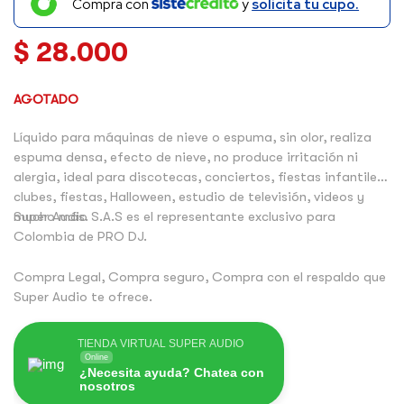
Compra con
y
solicita tu cupo.
$
28.000
AGOTADO
Líquido para máquinas de nieve o espuma, sin olor, realiza
espuma densa, efecto de nieve, no produce irritación ni
alergia, ideal para discotecas, conciertos, fiestas infantiles,
clubes, fiestas, Halloween, estudio de televisión, videos y
mucho más.
Super Audio S.A.S es el representante exclusivo para
Colombia de PRO DJ.
Compra Legal, Compra seguro, Compra con el respaldo que
Super Audio te ofrece.
TIENDA VIRTUAL SUPER AUDIO
Online
¿Necesita ayuda? Chatea con
nosotros