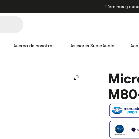
Términos y cond
Acerca de nosotros
Asesores SuperAudio
Aca
MICRÓFONO
Micr
INALÁMBRIC
M80-
M80
HL
PRO
DJ
CANTIDAD