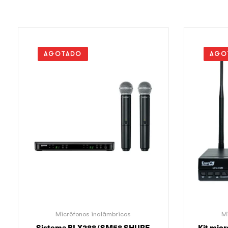
AGOTADO
AGO
Micrófonos inalámbricos
Mi
Sistema BLX288/SM58 SHURE
Kit mic