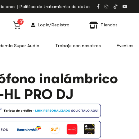
iciones
Política de tratamiento de datos
0
Login/Registro
Tiendas
demia Super Audio
Trabaje con nosotros
Eventos
ófono inalámbrico
O
-HL PRO DJ