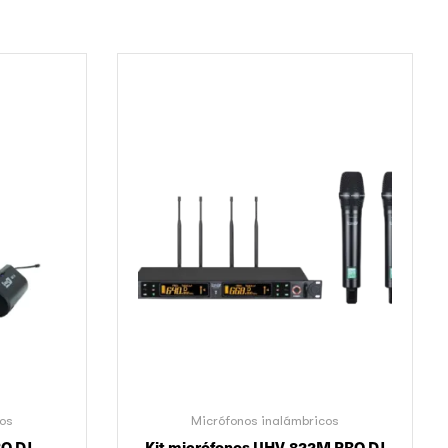
cos
Micrófonos inalámbricos
O DJ
Kit micrófonos UHV-822M PRO DJ