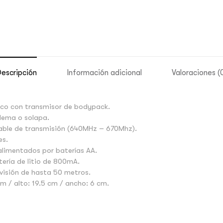
escripción
Información adicional
Valoraciones (
rico con transmisor de bodypack.
dema o solapa.
able de transmisión (640MHz – 670Mhz).
es.
limentados por baterías AA.
ería de litio de 800mA.
 visión de hasta 50 metros.
m / alto: 19.5 cm / ancho: 6 cm.