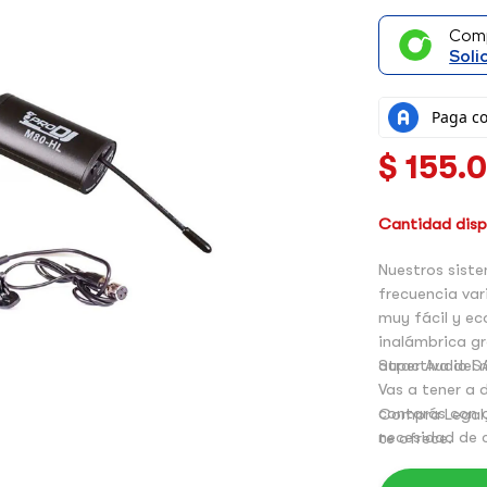
Com
Soli
$
155.
Cantidad dispo
Nuestros siste
frecuencia var
muy fácil y e
inalámbrica gr
atractiva del
Super Audio S
Vas a tener a 
contarás con c
Compra Legal,
necesidad de 
te ofrece.
que se compone
recargable y 