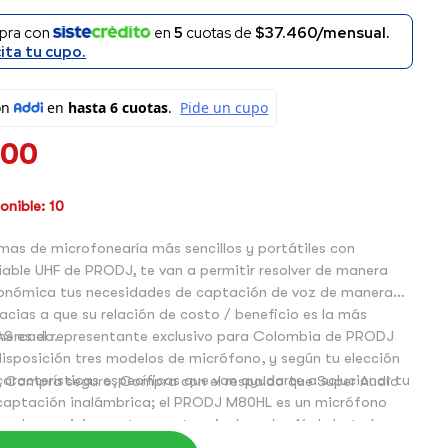
pra con
en
5
cuotas de
$37.460/mensual.
cita tu cupo.
000
nible: 10
mas de microfonearía más sencillos y portátiles con
iable UHF de PRODJ, te van a permitir resolver de manera
conómica tus necesidades de captación de voz de manera
acias a que su relación de costo / beneficio es la más
 mercado.
AS es el representante exclusivo para Colombia de PRODJ
disposición tres modelos de micrófono, y según tu elección
aracterísticas específicas que van ayudarte a solucionar tu
 Compra seguro, Compra con el respaldo que Super Audio
captación inalámbrica; el PRODJ M80HL es un micrófono
 de un mini receptor con terminal en plug ¼ de batería
adicionalmente un transmisor en bodypack (para uso con