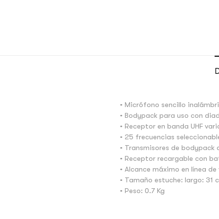
D
• Micrófono sencillo inalámb
• Bodypack para uso con dia
• Receptor en banda UHF vari
• 25 frecuencias seleccionabl
• Transmisores de bodypack a
• Receptor recargable con bat
• Alcance máximo en línea de
• Tamaño estuche: largo: 31 c
• Peso: 0.7 Kg