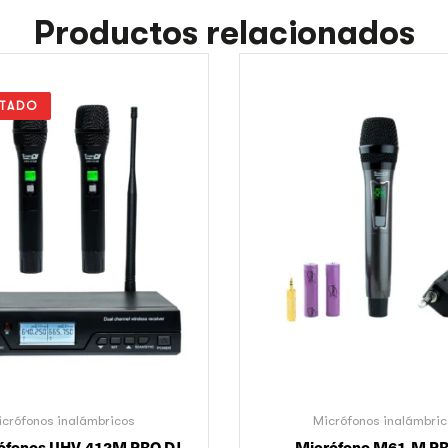
Productos relacionados
TADO
crófonos inalámbricos
Micrófonos inalámbri
rófonos UHV-412M PRO DJ
Micrófono M61-M PR