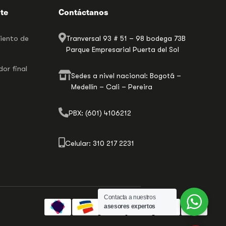
nte
Contáctanos
miento de
Tranversal 93 # 51 – 98 bodega 73B
Parque Empresarial Puerta del Sol
or final
Sedes a nivel nacional: Bogotá –
Medellín – Cali – Pereira
PBX: (601) 4106212
Celular: 310 217 2231
Contacta a nuestros
asesores expertos