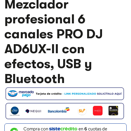
Mezclador
PROFESIONAL
6
profesional 6
CANALES
PRO
DJ
canales PRO DJ
AD6UX-
II
CON
AD6UX-II con
EFECTOS,
USB
efectos, USB y
Y
BLUETOOTH
CANTIDAD
Bluetooth
Compra con
en
6
cuotas de