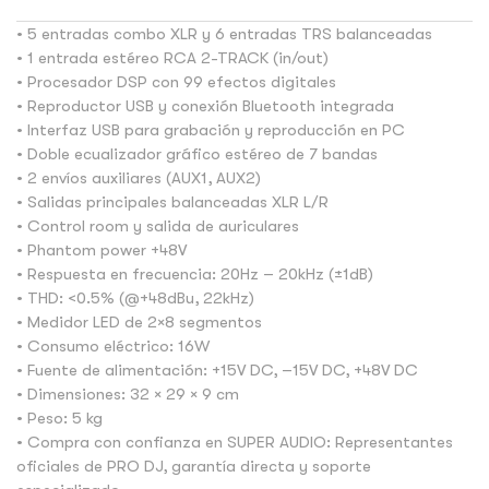
• 5 entradas combo XLR y 6 entradas TRS balanceadas
• 1 entrada estéreo RCA 2-TRACK (in/out)
• Procesador DSP con 99 efectos digitales
• Reproductor USB y conexión Bluetooth integrada
• Interfaz USB para grabación y reproducción en PC
• Doble ecualizador gráfico estéreo de 7 bandas
• 2 envíos auxiliares (AUX1, AUX2)
• Salidas principales balanceadas XLR L/R
• Control room y salida de auriculares
• Phantom power +48V
• Respuesta en frecuencia: 20Hz – 20kHz (±1dB)
• THD: <0.5% (@+48dBu, 22kHz)
• Medidor LED de 2×8 segmentos
• Consumo eléctrico: 16W
• Fuente de alimentación: +15V DC, –15V DC, +48V DC
• Dimensiones: 32 × 29 × 9 cm
• Peso: 5 kg
• Compra con confianza en SUPER AUDIO: Representantes
oficiales de PRO DJ, garantía directa y soporte