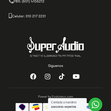
PBX: (601) 4106212
Celular: 310 217 2231
Síguenos
Power by Evolutecc.com
Contacta a nuestros
asesores expertos