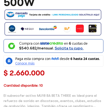
500W
500W
CANTIDAD
Compra con
en
6
cuotas de
$540.682/mensual.
Solicita tu cupo.
$
2.660.000
Cantidad disponible: 10
El subwoofer activo MU18 BA BETA THREE es ideal para el
refuerzo de sonido en discotecas, eventos, clubes, estudios
de grabación, iglesias. También ofrece un rendimiento