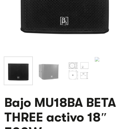
BAJO
Bajo MU18BA BETA
MU18BA
BETA
THREE activo 18″
THREE
ACTIVO
18"