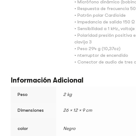
• Micrófono dinámico (bobina
• Respuesta de frecuencia 50
• Patrón polar Cardioide
• Impedancia de salida 150 Ω
• Sensibilidad a 1 kHz, voltaj
• Polaridad presión positiva 
clavija 3
• Peso 294 g (10,37oz)
• nterruptor de encendido
• Conector de audio de tres c
Información Adicional
Peso
2 kg
Dimensiones
26 × 12 × 9 cm
color
Negro