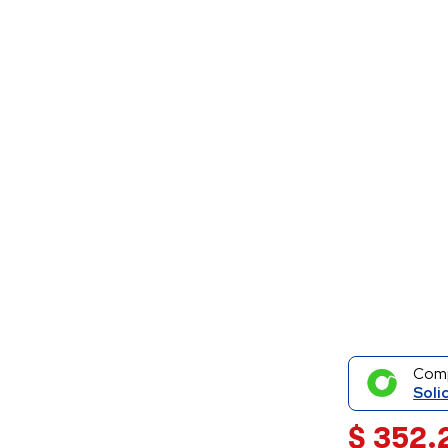
Com
Soli
$
352.