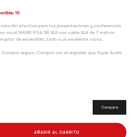
nible: 10
solución efectiva para tus presentaciones y conferencias
ono vocal SHURE PGA 58 XLR con cable XLR de 7 metros
terruptor de encendido, todo a un excelente costo.
 Compra seguro, Compra con el respaldo que Super Audio
Compare
AÑADIR AL CARRITO