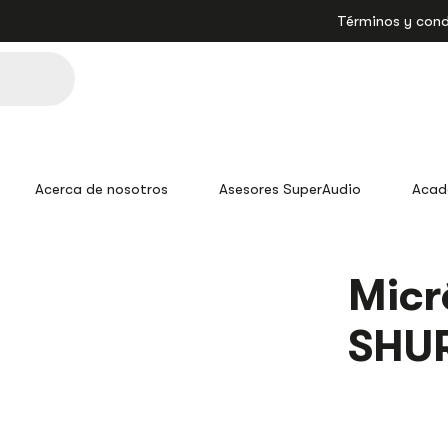
Términos y cond
Acerca de nosotros
Asesores SuperAudio
Acad
MICRÓFONO
Micr
PGA58-
XLR
SHUR
SHURE
DINÁMICO
CANTIDAD