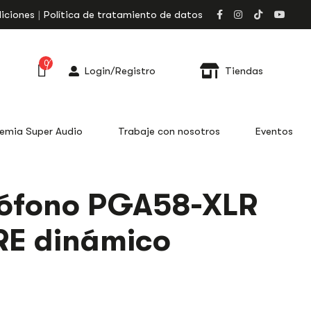
iciones
Política de tratamiento de datos
0
Login/Registro
Tiendas
emia Super Audio
Trabaje con nosotros
Eventos
ófono PGA58-XLR
E dinámico