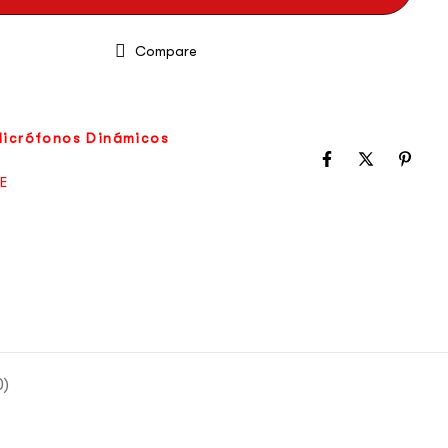
Compare
icrófonos Dinámicos
E
0)