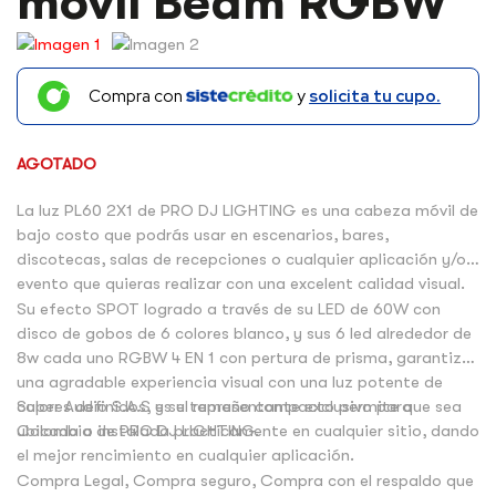
móvil Beam RGBW
Compra con
y
solicita tu cupo.
AGOTADO
La luz PL60 2X1 de PRO DJ LIGHTING es una cabeza móvil de
bajo costo que podrás usar en escenarios, bares,
discotecas, salas de recepciones o cualquier aplicación y/o
evento que quieras realizar con una excelent calidad visual.
Su efecto SPOT logrado a través de su LED de 60W con
disco de gobos de 6 colores blanco, y sus 6 led alrededor de
8w cada uno RGBW 4 EN 1 con pertura de prisma, garantiza
una agradable experiencia visual con una luz potente de
colores definidos, y su tamaño compacto permite que sea
Super Audio S.A.S es el representante exclusivo para
ubicada o instalada practicamente en cualquier sitio, dando
Colombia de PRO DJ LIGHTING.
el mejor rencimiento en cualquier aplicación.
Compra Legal, Compra seguro, Compra con el respaldo que