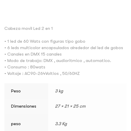
Cabeza movil Led 2 en 1
• 1 led de 60 Wats con figuras tipo gobo
• 6 leds multicolor encapsulados alrededor del led de gobos
• Canales en DMX 15 canales
• Modo de trabajo: DMX , audioritmico , automatico.
• Consumo : 80wats
• Voltaje : AC90-264Voltios , 50/60HZ
Peso
3 kg
Dimensiones
27 × 21 × 25 cm
peso
3.3 Kg