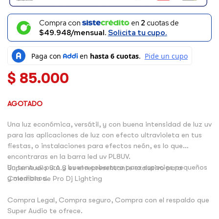
Compra con
en
2
cuotas de
$49.948/mensual.
Solicita tu cupo.
$
85.000
AGOTADO
Una luz económica, versátil, y con buena intensidad de luz uv
para las aplicaciones de luz con efecto ultravioleta en tus
fiestas, o instalaciones para efectos neón, es lo que
encontraras en la barra led uv PL8UV.
Un tono uv puro y buena cobertura para espacios pequeños
Super Audio S.A.S es el representante exclusivo para
y medianos.
Colombia de Pro Dj Lighting
Compra Legal, Compra seguro, Compra con el respaldo que
Super Audio te ofrece.