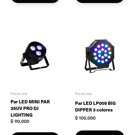
Pares led
Pares led
Par LED MINI PAR
Par LED LP005 BIG
35UV PRO DJ
DIPPER 3 colores
LIGHTING
$
100.000
$
90.000