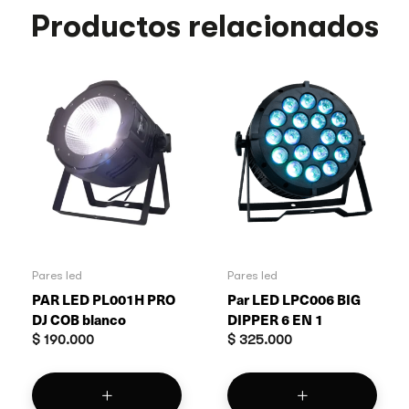
Productos relacionados
Pares led
Pares led
PAR LED PL001H PRO
Par LED LPC006 BIG
DJ COB blanco
DIPPER 6 EN 1
$
190.000
$
325.000