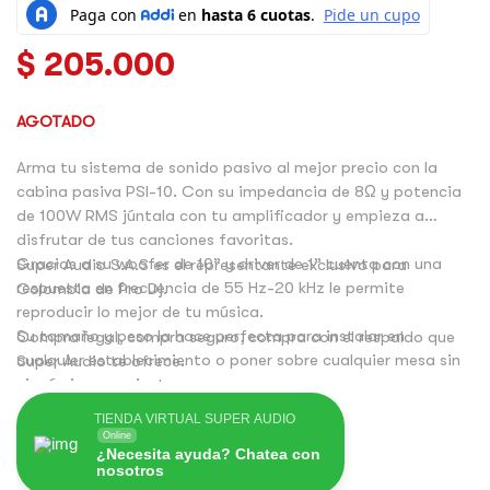
$
205.000
AGOTADO
Arma tu sistema de sonido pasivo al mejor precio con la
cabina pasiva PSI-10. Con su impedancia de 8Ω y potencia
de 100W RMS júntala con tu amplificador y empieza a
disfrutar de tus canciones favoritas.
Gracias a su woofer de 10” y driver de 1” cuenta con una
Super Audio S.A.S es el representante exclusivo para
respuesta en frecuencia de 55 Hz-20 kHz le permite
Colombia de Pro Dj.
reproducir lo mejor de tu música.
Su tamaño y peso la hace perfecta para instalar en
Compra legal, compra seguro, compra con el respaldo que
cualquier establecimiento o poner sobre cualquier mesa sin
Super Audio te ofrece.
ningún inconveniente.
Con Pro Dj consigue potencia y calidad al mejor precio.
TIENDA VIRTUAL SUPER AUDIO
Online
¿Necesita ayuda? Chatea con
nosotros