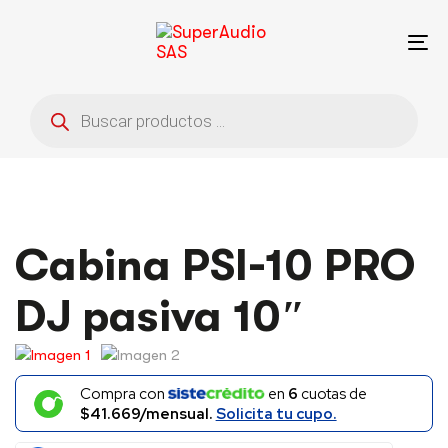
Saltar
Saltar
enlaces
a
To
la
na
navegación
Búsqueda
principal
de
saltar
productos
al
contenido
Cabina PSI-10 PRO
DJ pasiva 10″
Compra con
en
6
cuotas de
$41.669/mensual.
Solicita tu cupo.