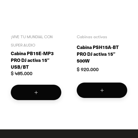
¡VIVE TU MUNDIAL CON
Cabinas activas
SUPER AUDIO
Cabina PSH15A-BT
Cabina PB15E-MP3
PRO DJ activa 15″
PRO DJ activa 15″
500W
USB/BT
$
920.000
$
485.000