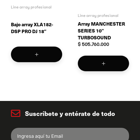
Line array profesional
Line array profesional
Array MANCHESTER
Bajo array XLA182-
SERIES 10″
DSP PRO DJ 18″
TURBOSOUND
$
505.760.000
Suscríbete y entérate de todo