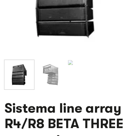
SISTEMA
Sistema line array
LINE
ARRAY
R4/R8 BETA THREE
R4/R8
BETA
THREE