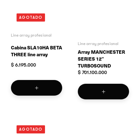
AGOTADO
Line array profesional
Line array profesional
Cabina SLA10HA BETA
Array MANCHESTER
THREE line array
SERIES 12″
$
6.195.000
TURBOSOUND
$
701.100.000
AGOTADO