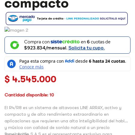
compacto
COMPACTO
CANTIDAD
Compra con
en
6
cuotas de
$923.834/mensual.
Solicita tu cupo.
$
4.545.000
Cantidad disponible: 10
El R4/R8 es un sistema de altavoces LINE ARRAY, activo y
compacto y de alto rendimiento extraordinario en
aplicaciones que requieren una alta inteligibilidad del habla
y música con calidad de sonido natural a un precio
inmejorable.
Super Audio S.A.S es el representante exclusivo para