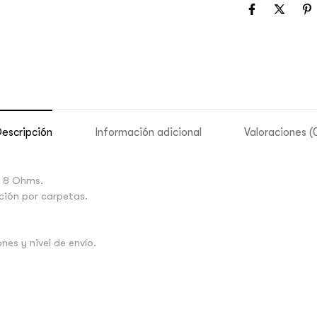
escripción
Información adicional
Valoraciones (
a 8 Ohms.
ción por carpetas.
es y nivel de envío.