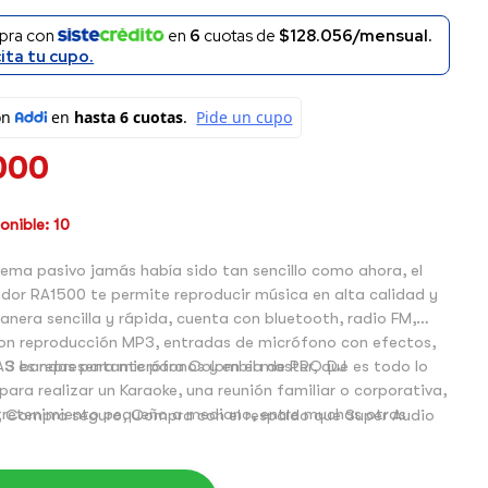
pra con
en
6
cuotas de
$128.056/mensual.
cita tu cupo.
000
nible: 10
stema pasivo jamás había sido tan sencillo como ahora, el
dor RA1500 te permite reproducir música en alta calidad y
nera sencilla y rápida, cuenta con bluetooth, radio FM,
on reproducción MP3, entradas de micrófono con efectos,
 3 bandas para micrófonos y en el master, que es todo lo
AS es representante para Colombia de PRO DJ
para realizar un Karaoke, una reunión familiar o corporativa,
ntretenimiento pequeño a mediano, entre muchas otras
 Compra seguro, Compra con el respaldo que Super Audio