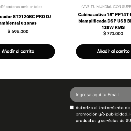
lificadores ambientales
¡VIVE TU MUNDIAL CON SUP
Cabina activa 15″ PP14T-
icador ST2120BC PRO DJ
biamplificada DSP USB B
ambiental 6 zonas
135W RMS
$
695.000
$
770.000
Añadir al carrito
Añadir al carrito
Autorizo el tratamiento de
promoción y/o publicidad, l
productos y servicios de S