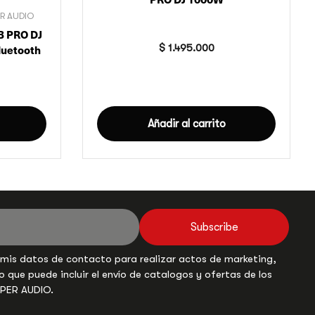
ER AUDIO
B PRO DJ
$
1.495.000
luetooth
Añadir al carrito
Subscribe
 mis datos de contacto para realizar actos de marketing,
o que puede incluir el envío de catalogos y ofertas de los
UPER AUDIO.