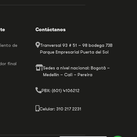
nte
Contáctanos
miento de
Tranversal 93 # 51 – 98 bodega 73B
Parque Empresarial Puerta del Sol
or final
Sedes a nivel nacional: Bogotá –
Medellín – Cali – Pereira
PBX: (601) 4106212
Celular: 310 217 2231