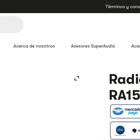
Términos y cond
Acerca de nosotros
Asesores SuperAudio
Aca
RADIOAMPLI
Radi
RA1500
PRO
RA15
DJ
ESTÉREO
CANTIDAD