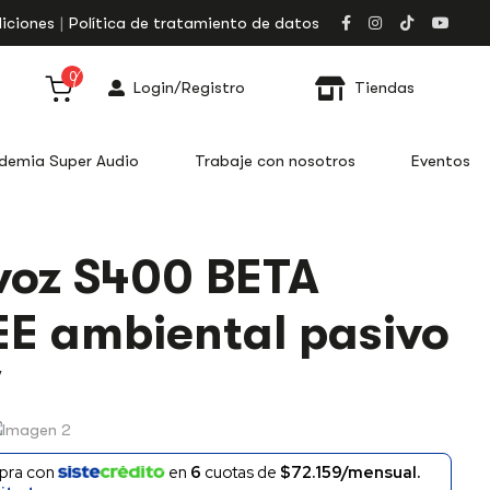
iciones
Política de tratamiento de datos
0
Login/Registro
Tiendas
demia Super Audio
Trabaje con nosotros
Eventos
voz S400 BETA
E ambiental pasivo
W
pra con
en
6
cuotas de
$72.159/mensual.