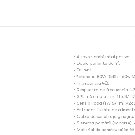
D
• Altavoz ambiental pasivo.
• Doble parlante de 4″.
• Driver 1″
•Potencia: 80W RMS/ 160w 
• Impedancia 4Ω.
• Respuesta de frecuencia (
• SPL máximo a 1 m: 111dB/11
• Sensibilidad (1W @ 1m):92d
• Entradas Fuente de aliment
• Cable de señal rojo y negro.
• Sistema portátil (soporte),
• Material de construcción AB