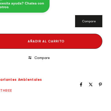
cesita ayuda? Chatea con
otros
Compare
AÑADIR AL CARRITO
Compare
arlantes Ambientales
 THREE