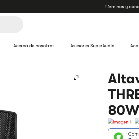
Términos y cond
Acerca de nosotros
Asesores SuperAudio
Aca
ALTAVOZ
Alta
S400
BETA
THRE
THREE
AMBIENTAL
PASIVO
80
80W
CANTIDAD
Com