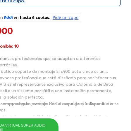
cita tu cupo.
000
nible: 10
lantes profesionales que se adaptan a diferentes
ortátiles.
soporte de montaje El s400 beta three es un
avoces profesional que está diseñado para satisfacer sus
A.S es el representante exclusivo para Colombia de Beta
esite un sistema portátil o una instalación permanente,
s la solución perfecta.
n un soporte de montaje fácil de usar y está disponible en
 compra seguro, compra con el respaldo que Super Audio te
vos.
sonido.
DA VIRTUAL SUPER AUDIO
ne