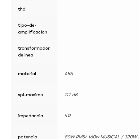
thd
tipo-de-
amplificacion
transformador
de lnea
material
ABS
spl-maximo
117 dB
impedancia
4Ω
potencia
80W RMS/ 160w MUSICAL / 320W 