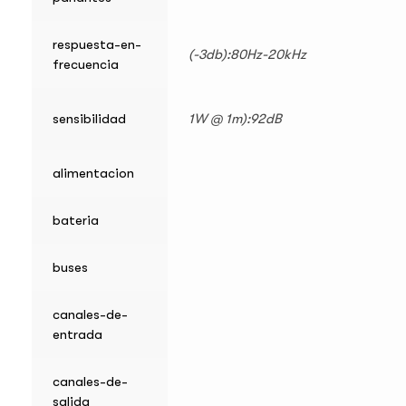
respuesta-en-
(-3db):80Hz-20kHz
frecuencia
sensibilidad
1W @ 1m):92dB
alimentacion
bateria
buses
canales-de-
entrada
canales-de-
salida