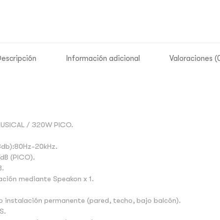
escripción
Información adicional
Valoraciones (
MUSICAL / 320W PICO.
-3db):80Hz-20kHz.
7dB (PICO).
B.
ación mediante Speakon x 1.
 o instalación permanente (pared, techo, bajo balcón).
S.