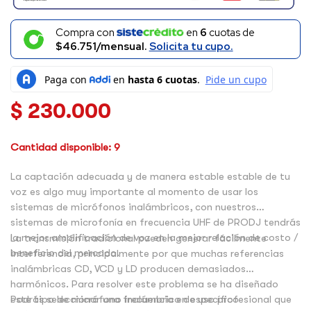
Compra con
en
6
cuotas de
$46.751/mensual.
Solicita tu cupo.
$
230.000
Cantidad disponible: 9
La captación adecuada y de manera estable estable de tu
voz es algo muy importante al momento de usar los
sistemas de micrófonos inalámbricos, con nuestros
sistemas de microfonía en frecuencia UHF de PRODJ tendrás
la mejor amplificación de voz en la mejor relación de costo /
La transmisión tradicional pueden generar fácilmente
beneficio del mercado.
interferencia, principalmente por que muchas referencias
inalámbricas CD, VCD y LD producen demasiados
harmónicos. Para resolver este problema se ha diseñado
este tipo de micrófono inalámbrico de uso profesional que
Podrás seleccionar una frecuencia en específico