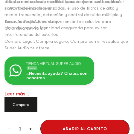
adopta una serie de medidas para mejorar sus funciones
diréctamente desde tu micrófono de mano ante cualquier
como frecuencias avanzadas, el uso de filtros de alta y
síntoma de interferencia.
media frecuencia, detección y control de ruido múltiple y
funciones especiales como
Super Audio S.A.S es el representante exclusivo para
clave de tono de identidad asegurada para evitar
Colombia de Pro DJ.
interferencias del exterior.
Compra Legal, Compra seguro, Compra con el respaldo que
Super Audio te ofrece.
TIENDA VIRTUAL SUPER AUDIO
Online
¿Necesita ayuda? Chatea con
nosotros
Leer más...
Compare
AÑADIR AL CARRITO