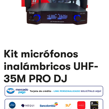
KIT
Kit micrófonos
MICRÓFONOS
INALÁMBRICOS
inalámbricos UHF-
UHF-
35M
PRO
35M PRO DJ
DJ
CANTIDAD