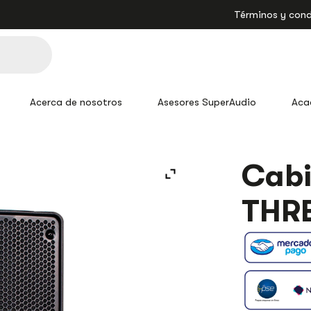
Términos y cond
Acerca de nosotros
Asesores SuperAudio
Aca
CABINA
Cabi
VX15A
BETA
THRE
THREE
ACTIVA
15"
CANTIDAD