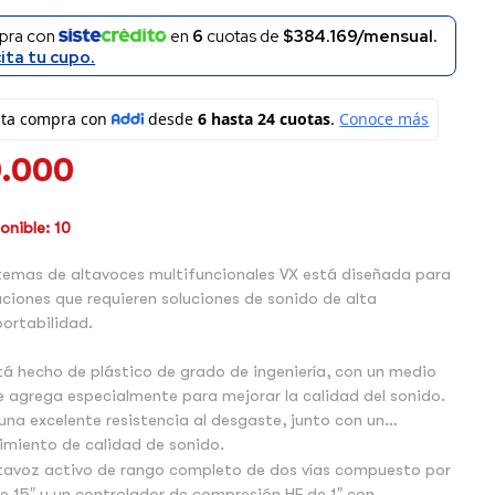
pra con
en
6
cuotas de
$384.169/mensual.
cita tu cupo.
0.000
nible: 10
stemas de altavoces multifuncionales VX está diseñada para
aciones que requieren soluciones de sonido de alta
portabilidad.
tá hecho de plástico de grado de ingeniería, con un medio
e agrega especialmente para mejorar la calidad del sonido.
na excelente resistencia al desgaste, junto con un
imiento de calidad de sonido.
ltavoz activo de rango completo de dos vías compuesto por
e 15″ y un controlador de compresión HF de 1″ con