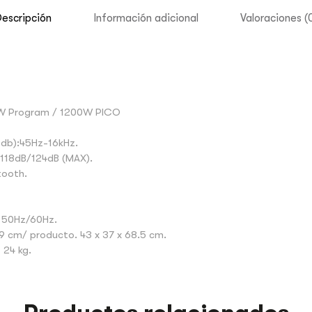
escripción
Información adicional
Valoraciones (
0W Program / 1200W PICO
3db):45Hz-16kHz.
118dB/124dB (MAX).
tooth.
, 50Hz/60Hz.
79 cm/ producto. 43 x 37 x 68.5 cm.
 24 kg.