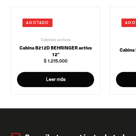
AGOTADO
AGO
Cabinas activas
Cabina B212D BEHRINGER activa
Cabina 
12″
$
1.215.000
Leer más