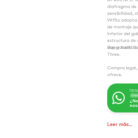
diafragma de t
sensibilidad, 
VX15a adopta e
de montaje que
inferior del g
estructura de
vías garantizan
Super Audio S.
Three.
Compra legal,
ofrece.
TIEN
Onli
¿Ne
nos
Leer más...