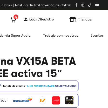
iciones
Política de tratamiento de datos
0
Login/Registro
Tiendas
demia Super Audio
Trabaje con nosotros
Eventos
na VX15A BETA
E activa 15″