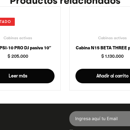
Productos relacionados
TADO
Cabinas activas
Cabinas activas
PSI-10 PRO DJ pasiva 10″
Cabina N15 BETA THREE p
$
205.000
$
1.130.000
Leer más
Añadir al carrito