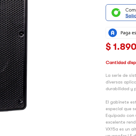
Com
Soli
$
1.89
Cantidad dispo
La serie de si
diversas aplic
durabilidad y 
El gabinete es
especial que s
Equipado con u
excelente rend
VX15a es un a
un woofer LF d