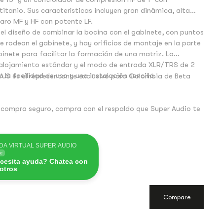
itanio. Sus características incluyen gran dinámica, alta
claro MF y HF con potente LF.
l diseño de combinar la bocina con el gabinete, con puntos
 rodean el gabinete, y hay orificios de montaje en la parte
abinete para facilitar la formación de una matriz. La
 alojamiento estándar y el modo de entrada XLR/TRS de 2
 la facilidad de uso y una instalación sencilla.
A.S es el representante exclusivo para Colombia de Beta
 compra seguro, compra con el respaldo que Super Audio te
DA VIRTUAL SUPER AUDIO
ne
cesita ayuda? Chatea con
otros
Compare