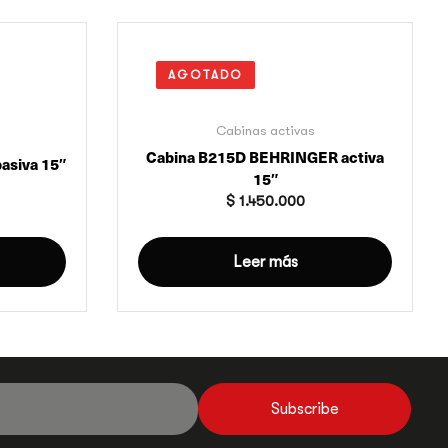
AGOTADO
Cabinas activas
Cabina B215D BEHRINGER activa
asiva 15″
15″
$
1.450.000
Leer más
Subscribe