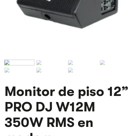
MONITOR
Monitor de piso 12”
DE
PISO
PRO DJ W12M
12''
PRO
DJ
350W RMS en
W12M
350W
RMS