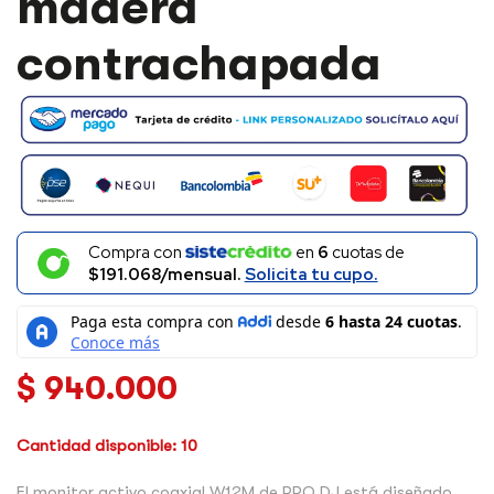
madera
EN
MADERA
contrachapada
CONTRACHAPADA
CANTIDAD
Compra con
en
6
cuotas de
$191.068/mensual.
Solicita tu cupo.
$
940.000
Cantidad disponible: 10
El monitor activo coaxial W12M de PRO DJ está diseñado