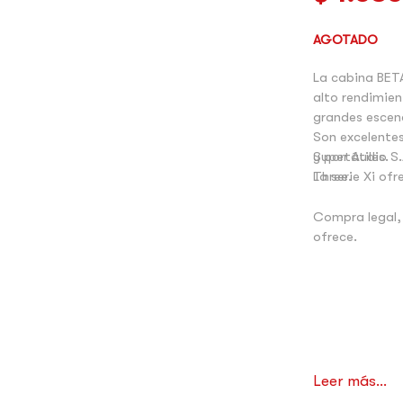
AGOTADO
La cabina BETA
alto rendimien
grandes escena
Son excelentes
y portátiles.
Super Audio S.
La serie Xi ofr
Three.
Compra legal,
ofrece.
Leer más...