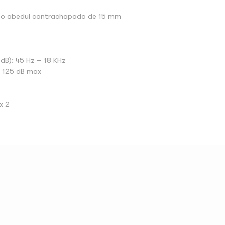
ipo abedul contrachapado de 15 mm
dB): 45 Hz – 18 KHz
/ 125 dB max
x 2