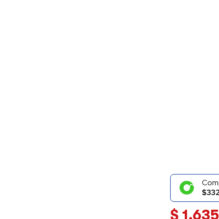
Com
$332
$
1.635