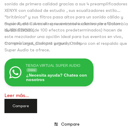
sonido de primera calidad gracias a sus 4 preamplificadores
XENYX con calidad de estudio , sus ecualizadores estilo
“británico” y sus filtros pasa altos para un sonido cálido y
musical; esto sumado a su avanzada cámara de efectos
Super Audio S.A es el representante exclusivo para Colombia
KLARK TEKNIK (de 100 efectos predeterminados) hacen de
de BEHRINGER.
este mezclador una opción ideal para tus eventos en vivo,
transmisiones, podcast y mucho más.
Compra Legal, Compra seguro, Compra con el respaldo que
Super Audio te ofrece.
TIENDA VIRTUAL SUPER AUDIO
Online
¿Necesita ayuda? Chatea con
nosotros
Leer más...
Compare
Compare