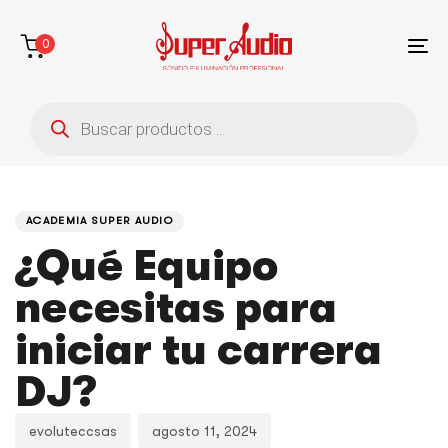
Saltar
Saltar
enlaces
a
0
la
To
navegación
na
Búsqueda
principal
de
saltar
productos
al
contenido
PUBLICADO
Autor
Publicado
EN:
en:
ACADEMIA SUPER AUDIO
¿Qué Equipo
necesitas para
iniciar tu carrera
DJ?
evoluteccsas
agosto 11, 2024