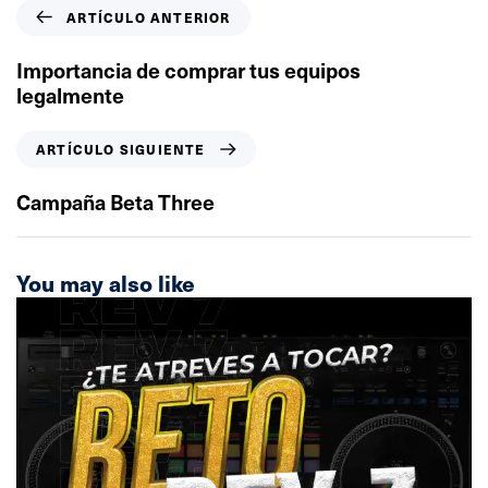
A
ARTÍCULO ANTERIOR
r
t
Importancia de comprar tus equipos
í
legalmente
c
u
A
ARTÍCULO SIGUIENTE
l
r
o
t
Campaña Beta Three
a
í
n
c
t
u
You may also like
e
l
r
o
i
s
o
i
r
g
u
i
e