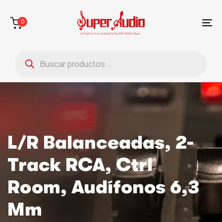
Saltar
Saltar
enlaces
a
0
la
To
navegación
na
Búsqueda
principal
de
saltar
productos
al
contenido
L/R Balanceadas, 2-
Track RCA, Ctrl
Room, Audífonos 6,3
Mm