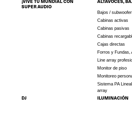
¡VIVE TU MUNDIAL CON
ALTAVOCES, BA
SUPER AUDIO
Bajos / subwoofer
Cabinas activas
Cabinas pasivas
Cabinas recargab
Cajas directas
Forros y Fundas, 
Line array profesi
Monitor de piso
Monitoreo persona
Sistema PA Lineal 
array
DJ
ILUMINACIÓN
Accesorios DJ
Accesorios para 
Controladores DJ
Barras LED
Mezcladores DJ
Cabezas móviles
Exclusivo para Colombia