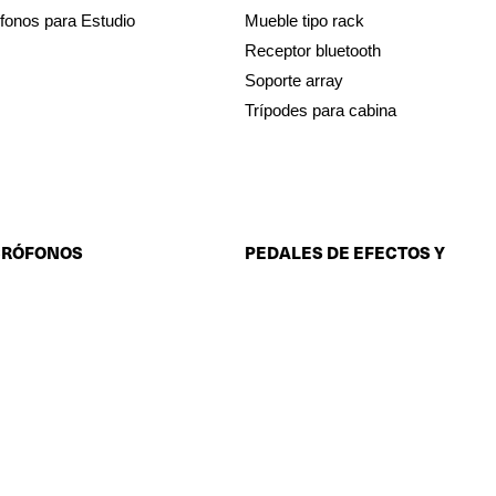
fonos para Estudio
Mueble tipo rack
Receptor bluetooth
Soporte array
Trípodes para cabina
CRÓFONOS
PEDALES DE EFECTOS Y
AMPLIFICADORES DE
INSTRUMENTO
ófonos cuello de ganso
ófonos de condensador
Afinador
ófonos de medición
Amplificadores de teclado
ófonos de uso audiovisual
Amplificadores para bajo
ófonos diadema
Buffer
ófonos dinámicos
Compresor
ófonos inalámbricos
Delay