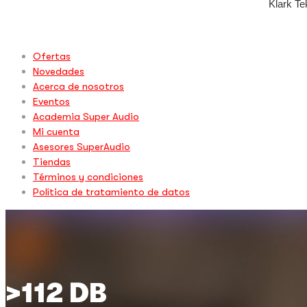
Procesadores digitales
Klark Te
Lab Gru
Midas
Ofertas
Novedades
Pioneer 
Acerca de nosotros
Eventos
Presonu
Academia Super Audio
Pro Dj
Mi cuenta
Asesores SuperAudio
Pro Dj L
Tiendas
Términos y condiciones
Shure
Política de tratamiento de datos
Tc Elect
Tc Helic
Turbo S
Turboso
>112 DB