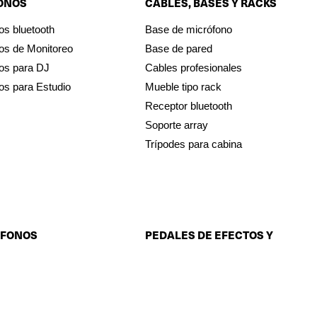
ONOS
CABLES, BASES Y RACKS
os bluetooth
Base de micrófono
os de Monitoreo
Base de pared
os para DJ
Cables profesionales
os para Estudio
Mueble tipo rack
Receptor bluetooth
Soporte array
Trípodes para cabina
ÓFONOS
PEDALES DE EFECTOS Y
AMPLIFICADORES DE
INSTRUMENTO
nos cuello de ganso
nos de condensador
Afinador
nos de medición
Amplificadores de teclado