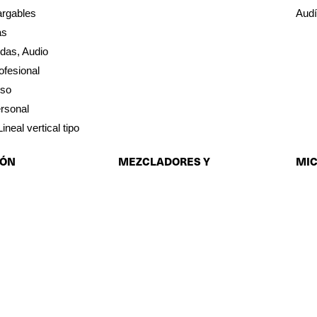
argables
Audí
as
das, Audio
ofesional
iso
rsonal
neal vertical tipo
IÓN
MEZCLADORES Y
MI
CONSOLAS
ara luces
Micr
Consolas Digitales
Micr
Mezcladores Análogos
iles
Micr
Mezcladores con Amplificación
res DMX
Micr
Snakes de audio digitales
de luces
Micr
Tarjetas de expansión
Micr
ra Humo, Espuma,
Micr