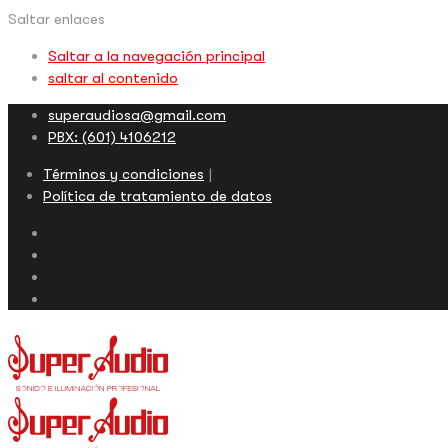
Saltar enlaces
Saltar a la navegación principal
saltar al contenido
superaudiosa@gmail.com
PBX: (601) 4106212
Términos y condiciones
Política de tratamiento de datos