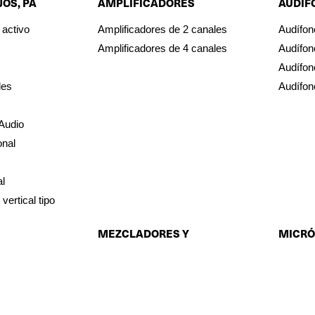
JOS, PA
AMPLIFICADORES
AUDÍF
 activo
Amplificadores de 2 canales
Audífon
Amplificadores de 4 canales
Audífon
Audífon
les
Audífon
Audio
onal
l
vertical tipo
MEZCLADORES Y
MICR
CONSOLAS
luces
Micrófo
Consolas Digitales
Micrófo
Mezcladores Análogos
Micrófo
Mezcladores con Amplificación