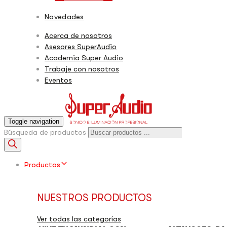
Midas
Novedades
Pioneer Dj
Acerca de nosotros
Presonus
Asesores SuperAudio
Academia Super Audio
Pro Dj
Trabaje con nosotros
Eventos
Pro Dj Lighting
Shure
Tc Electronic
Toggle navigation
Búsqueda de productos
Tc Helicon
Turbo Sound
Productos
Turbosound
Wave Uper
NUESTROS PRODUCTOS
Ver todas las categorías