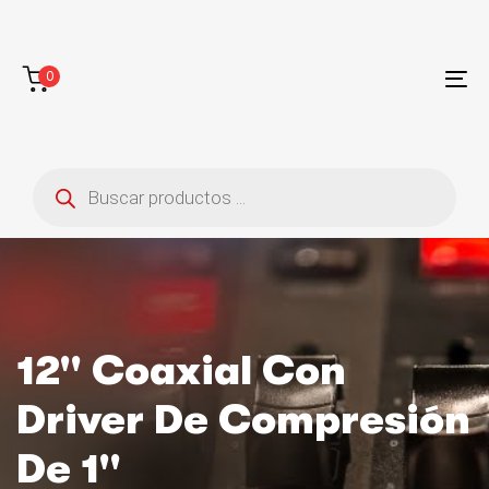
Saltar
Saltar
enlaces
a
la
0
navegación
To
principal
na
saltar
al
Búsqueda
contenido
de
productos
12'' Coaxial Con
Driver De Compresión
De 1''