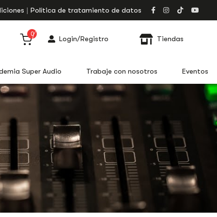
iciones
Política de tratamiento de datos
0
Login/Registro
Tiendas
demia Super Audio
Trabaje con nosotros
Eventos