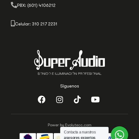
PBX: (601) 4106212
Celular: 310 217 2231
Síguenos
Power by Evolutecc.com
Contacta a nuestros
asesores expertos