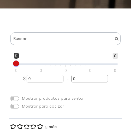
0
0
0
0
0
0
0
$
-
Minimum Price
Maximum Price
Mostrar productos para venta
Mostrar para cotizar
y más