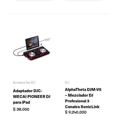
Accesorios DJ
DJ
AlphaTheta DJM-V5
Adaptador DJC-
– Mezclador DJ
WECAI PIONEER DJ
Profesional 3
para iPad
Canales SonicLink
$
38.000
$
9.240.000