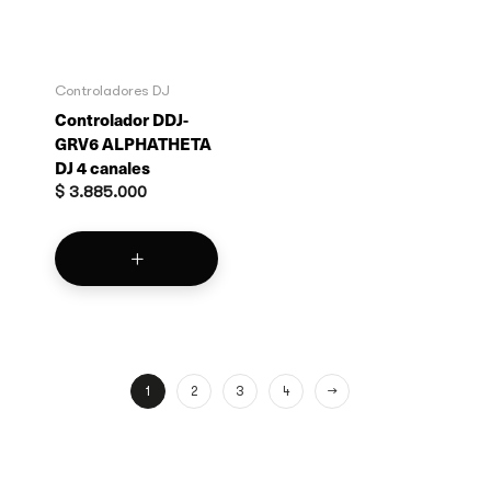
Controladores DJ
Controlador DDJ-
GRV6 ALPHATHETA
DJ 4 canales
$
3.885.000
1
2
3
4
→